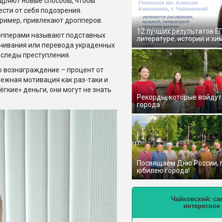
дряют новые способы, чтобы
ести от себя подозрения.
ример, привлекают дропперов.
12 лучших результатов Е
пперами называют подставных
литературе, истории и хи
ичивания или перевода украденных
 следы преступления.
о вознаграждение – процент от
ежная мотивация как раз-таки и
гкие» деньги, они могут не знать
Рекорды, которые войдут
города
Посвящаем Дню России,
юбилею города!
Чайковский: са
интересное