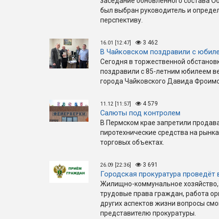
заседание обновлённого состава Об
был выбран руководитель и опреде
перспективу.
3 462
16.01 [12:47]
В Чайковском поздравили с юбил
Сегодня в торжественной обстанов
поздравили с 85-летним юбилеем в
города Чайковского Давида Фроимо
4 579
11.12 [11:57]
Салюты под контролем
В Пермском крае запретили продав
пиротехнические средства на рынка
торговых объектах.
3 691
26.09 [22:36]
Городская прокуратура проведёт 
Жилищно-коммунальное хозяйство, 
трудовые права граждан, работа ор
других аспектов жизни вопросы смо
представителю прокуратуры.