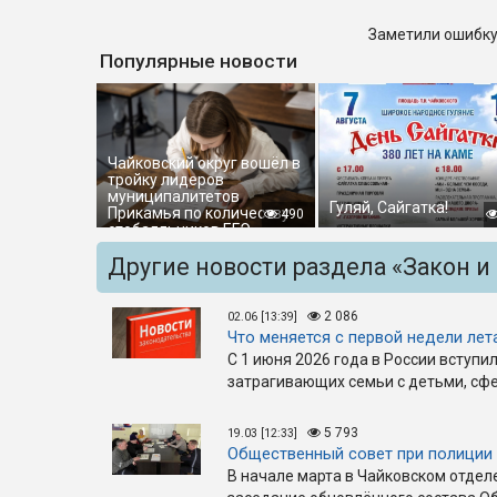
Заметили ошибку
Популярные новости
Чайковский округ вошёл в
тройку лидеров
муниципалитетов
Гуляй, Сайгатка!
Прикамья по количеству
490
стобалльников ЕГЭ
Другие новости раздела «Закон и
2 086
02.06 [13:39]
Что меняется с первой недели лет
С 1 июня 2026 года в России вступил
затрагивающих семьи с детьми, сф
5 793
19.03 [12:33]
Общественный совет при полиции 
В начале марта в Чайковском отде