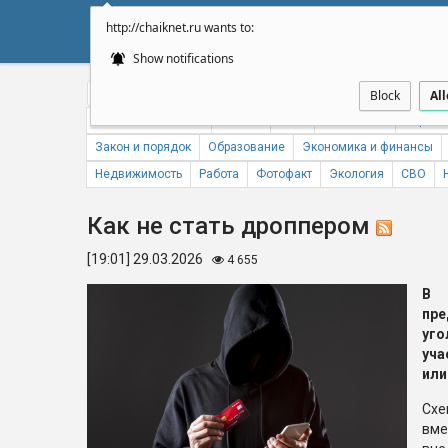
http://chaiknet.ru wants to:
НОВОСТИ
ДУМА
А
Show notifications
Общество
Политика
Бизнес
Авто
Спорт
Происше
Block
Al
Новости компаний
Погода
ЖКХ
Статистика
Народн
Закон и порядок
Образование
Экономика и финансы
Недвижимость
Работа
Фотофакт
Экология
СВО
Как не стать дроппером
[19:01] 29.03.2026
4 655
В 
пр
уг
уча
или
Схе
вме