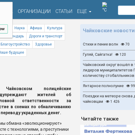
°C
ФИША
ОРГАНИЗАЦИИ
СТАТЬИ
ЕЩЕ
ствия
Наука
Афиша
Культура
low
Чайковские новости
ый календарь
Дороги и транспорт
Стихи и пение волн
Благоустройство
Здоровье
70
Наше будущее
Гуляй, Сайгатка!
120
Чайковский округ вошёл в 
лидеров муниципалитетов 
количеству стобалльников
Янтарное полнолуние
99
Чайковском полицейские
едупреждают жителей об
Поездки на метеоре снова 
оловной ответственности за
чайковцам
1 426
стие в схемах по обналичиванию
 переводу украденных денег.
Читайте также
мы обмана «эволюционируют»
сте с технологиями, а преступники