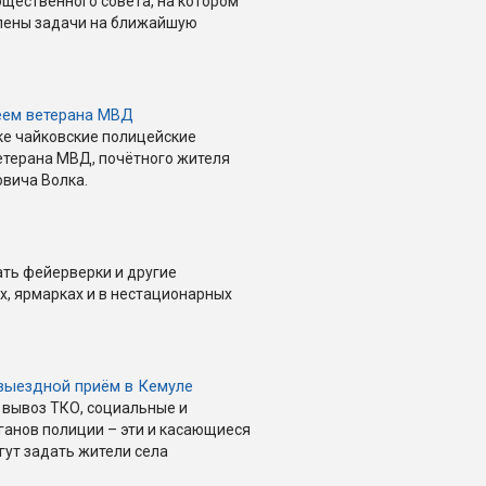
щественного совета, на котором
лены задачи на ближайшую
еем ветерана МВД
ке чайковские полицейские
етерана МВД, почётного жителя
вича Волка.
ать фейерверки и другие
х, ярмарках и в нестационарных
выездной приём в Кемуле
вывоз ТКО, социальные и
ганов полиции – эти и касающиеся
гут задать жители села