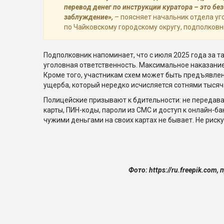
перевод денег по инструкции куратора – это бе
заблуждение»,
– поясняет начальник отдела у
по Чайковскому городскому округу, подполковн
Подполковник напоминает, что с июля 2025 года за 
уголовная ответственность. Максимальное наказание
Кроме того, участникам схем может быть предъявле
ущерба, который нередко исчисляется сотнями тысяч
Полицейские призывают к бдительности: не передав
карты, ПИН-коды, пароли из СМС и доступ к онлайн-ба
чужими деньгами на своих картах не бывает. Не риск
Фото: https://ru.freepik.com, прес