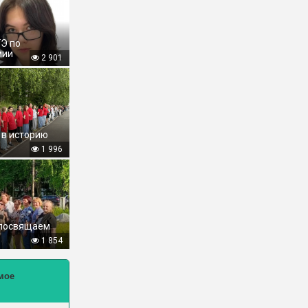
ГЭ по
мии
2 901
 в историю
1 996
 посвящаем
1 854
мое