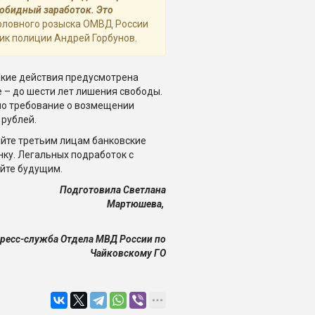
зобидный заработок. Это
головного розыска ОМВД России
ик полиции Андрей Горбунов.
такие действия предусмотрена
 – до шести лет лишения свободы.
но требование о возмещении
 рублей.
айте третьим лицам банковские
нку. Легальных подработок с
уйте будущим.
Подготовила Светлана
Мартюшева,
с-служба Отдела МВД России по
Чайковскому ГО