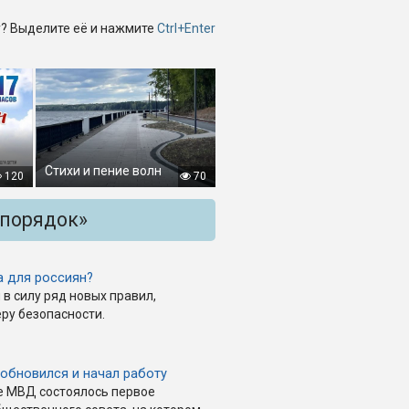
? Выделите её и нажмите
Ctrl+Enter
Стихи и пение волн
120
70
 порядок»
а для россиян?
 в силу ряд новых правил,
еру безопасности.
обновился и начал работу
ле МВД состоялось первое