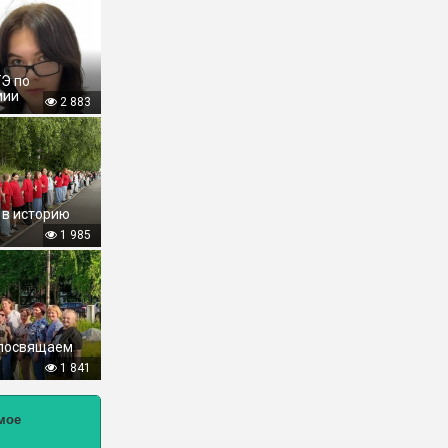
ГЭ по
мии
2 883
 в историю
1 985
 посвящаем
1 841
мое