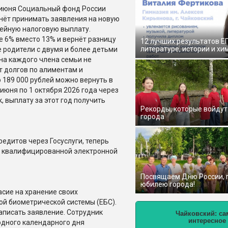
 июня Социальный фонд России
нёт принимать заявления на новую
ейную налоговую выплату.
 6% вместо 13% и вернёт разницу
12 лучших результатов Е
литературе, истории и хи
 родители с двумя и более детьми
 на каждого члена семьи не
т долгов по алиментам и
 189 000 рублей можно вернуть в
июня по 1 октября 2026 года через
, выплату за этот год получить
Рекорды, которые войдут
города
едитов через Госуслуги, теперь
ой квалифицированной электронной
Посвящаем Дню России,
юбилею города!
сие на хранение своих
ой биометрической системы (ЕБС).
аписать заявление. Сотрудник
Чайковский: са
интересное
одного календарного дня