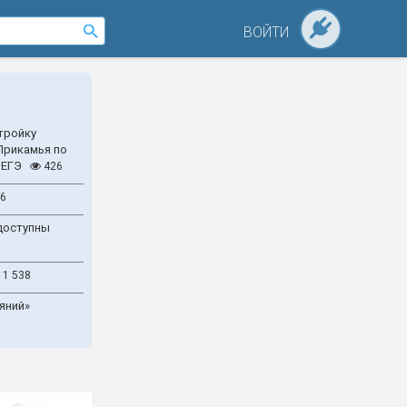
ВОЙТИ
тройку
Прикамья по
 ЕГЭ
426
6
доступны
1 538
яний»