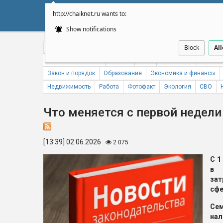
http://chaiknet.ru wants to:
НОВОСТИ
ДУМА
А
Show notifications
Общество
Политика
Бизнес
Авто
Спорт
Происше
Block
Al
Новости компаний
Погода
ЖКХ
Статистика
Народн
Закон и порядок
Образование
Экономика и финансы
Недвижимость
Работа
Фотофакт
Экология
СВО
Что меняется с первой недели
[13:39] 02.06.2026
2 075
С 1
в 
за
сфе
Сем
нал