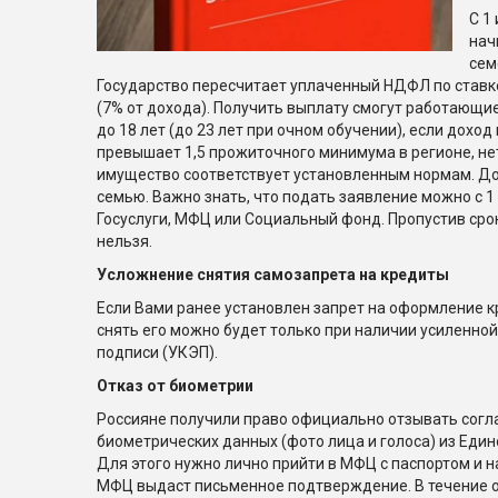
С 1
нач
сем
Государство пересчитает уплаченный НДФЛ по ставке
(7% от дохода). Получить выплату смогут работающие
до 18 лет (до 23 лет при очном обучении), если доход
превышает 1,5 прожиточного минимума в регионе, не
имущество соответствует установленным нормам. До
семью. Важно знать, что подать заявление можно с 1 
Госуслуги, МФЦ или Социальный фонд. Пропустив срок
нельзя.
Усложнение снятия самозапрета на кредиты
Если Вами ранее установлен запрет на оформление кр
снять его можно будет только при наличии усиленн
подписи (УКЭП).
Отказ от биометрии
Россияне получили право официально отзывать согла
биометрических данных (фото лица и голоса) из Един
Для этого нужно лично прийти в МФЦ с паспортом и н
МФЦ выдаст письменное подтверждение. В течение 