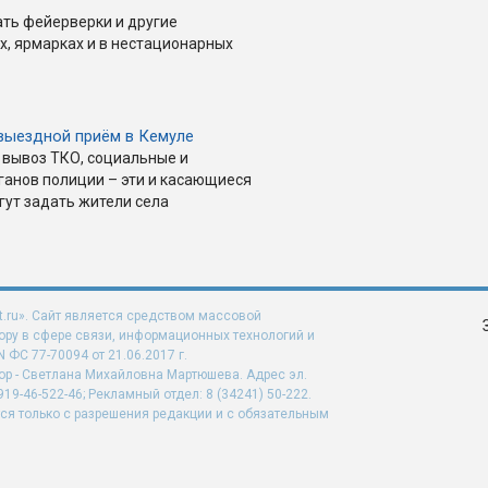
ать фейерверки и другие
х, ярмарках и в нестационарных
выездной приём в Кемуле
вывоз ТКО, социальные и
ганов полиции – эти и касающиеся
гут задать жители села
t.ru». Сайт является средством массовой
ру в сфере связи, информационных технологий и
ФС 77-70094 от 21.06.2017 г.
ор - Светлана Михайловна Мартюшева. Адрес эл.
919-46-522-46; Рекламный отдел: 8 (34241) 50-222.
ся только с разрешения редакции и с обязательным