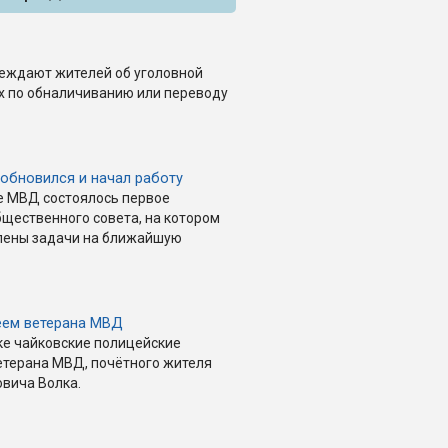
еждают жителей об уголовной
ах по обналичиванию или переводу
обновился и начал работу
ле МВД состоялось первое
щественного совета, на котором
лены задачи на ближайшую
еем ветерана МВД
ке чайковские полицейские
етерана МВД, почётного жителя
вича Волка.