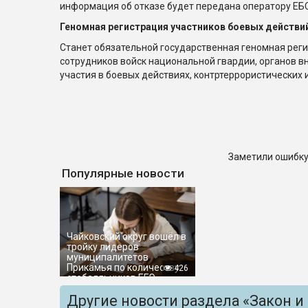
информация об отказе будет передана оператору ЕБС
Геномная регистрация участников боевых действи
Станет обязательной государственная геномная рег
сотрудников войск национальной гвардии, органов в
участия в боевых действиях, контртеррористических 
Заметили ошибку
Популярные новости
Чайковский округ вошёл в
тройку лидеров
муниципалитетов
Прикамья по количеству
426
стобалльников ЕГЭ
Другие новости раздела «Закон и