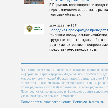
Салюты под контролем
В Пермском крае запретили продав
пиротехнические средства на рынка
торговых объектах.
3 691
26.09 [22:36]
Городская прокуратура проведёт 
Жилищно-коммунальное хозяйство, 
трудовые права граждан, работа ор
других аспектов жизни вопросы смо
представителю прокуратуры.
[16+] Сетевое издание «Чайковский городской портал chaikne
информации, зарегистрирован Федеральной службой по надзо
массовых коммуникаций (Роскомнадзор), свидетельство ЭЛ N 
Учредитель - Евгений Михайлович Мартюшев. Главный редакт
почты редакции - journalist@chaiknet.ru. Телефон редакции: 8-
Перепечатка или копирование информации с сайта допускает
указанием прямой ссылки на материал.
Пользовательское соглашение
|
Реклама
|
Контакты