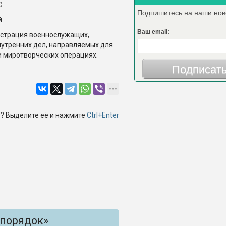
.
Подпишитесь на наши нов
й
Ваш email:
истрация военнослужащих,
нутренних дел, направляемых для
и миротворческих операциях.
Подписат
? Выделите её и нажмите
Ctrl+Enter
 порядок»