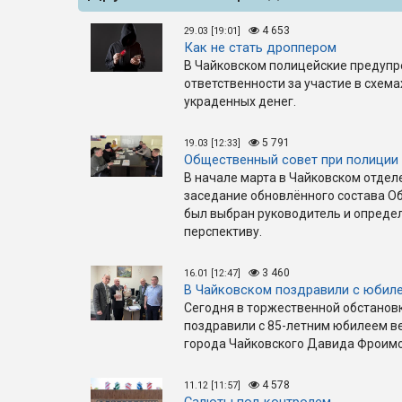
4 653
29.03 [19:01]
Как не стать дроппером
В Чайковском полицейские предупр
ответственности за участие в схем
украденных денег.
5 791
19.03 [12:33]
Общественный совет при полиции 
В начале марта в Чайковском отде
заседание обновлённого состава Об
был выбран руководитель и опреде
перспективу.
3 460
16.01 [12:47]
В Чайковском поздравили с юбил
Сегодня в торжественной обстанов
поздравили с 85-летним юбилеем в
города Чайковского Давида Фроимо
4 578
11.12 [11:57]