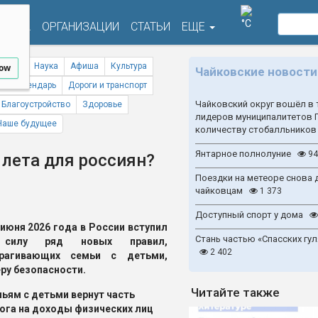
°C
ФИША
ОРГАНИЗАЦИИ
СТАТЬИ
ЕЩЕ
ствия
Наука
Афиша
Культура
low
Чайковские новости
ый календарь
Дороги и транспорт
Чайковский округ вошёл в 
Благоустройство
Здоровье
лидеров муниципалитетов 
Наше будущее
количеству стобалльников
Янтарное полнолуние
94
 лета для россиян?
Поездки на метеоре снова 
чайковцам
1 373
Доступный спорт у дома
 июня 2026 года в России вступил
Стань частью «Спасских гул
силу ряд новых правил,
2 402
трагивающих семьи с детьми,
ру безопасности.
Читайте также
ьям с детьми вернут часть
ога на доходы физических лиц