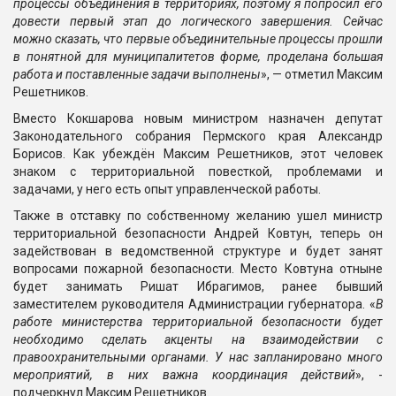
процессы объединения в территориях, поэтому я попросил его
довести первый этап до логического завершения. Сейчас
можно сказать, что первые объединительные процессы прошли
в понятной для муниципалитетов форме, проделана большая
работа и поставленные задачи выполнены
», — отметил Максим
Решетников.
Вместо Кокшарова новым министром назначен депутат
Законодательного собрания Пермского края Александр
Борисов. Как убеждён Максим Решетников, этот человек
знаком с территориальной повесткой, проблемами и
задачами, у него есть опыт управленческой работы.
Также в отставку по собственному желанию ушел министр
территориальной безопасности Андрей Ковтун, теперь он
задействован в ведомственной структуре и будет занят
вопросами пожарной безопасности. Место Ковтуна отныне
будет занимать Ришат Ибрагимов, ранее бывший
заместителем руководителя Администрации губернатора. «
В
работе министерства территориальной безопасности будет
необходимо сделать акценты на взаимодействии с
правоохранительными органами. У нас запланировано много
мероприятий, в них важна координация действий
», -
подчеркнул Максим Решетников.