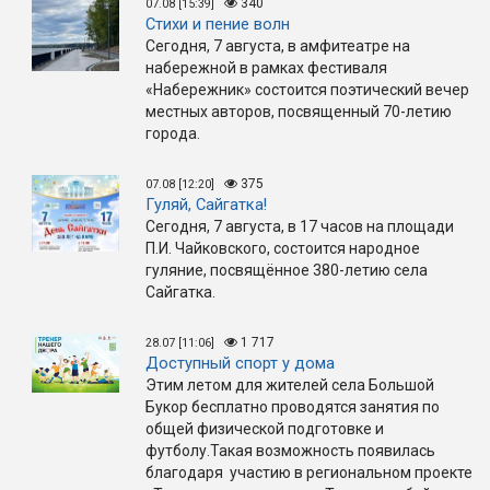
340
07.08 [15:39]
Стихи и пение волн
Сегодня, 7 августа, в амфитеатре на
набережной в рамках фестиваля
«Набережник» состоится поэтический вечер
местных авторов, посвященный 70-летию
города.
375
07.08 [12:20]
Гуляй, Сайгатка!
Сегодня, 7 августа, в 17 часов на площади
П.И. Чайковского, состоится народное
гуляние, посвящённое 380-летию села
Сайгатка.
1 717
28.07 [11:06]
Доступный спорт у дома
Этим летом для жителей села Большой
Букор бесплатно проводятся занятия по
общей физической подготовке и
футболу.Такая возможность появилась
благодаря участию в региональном проекте