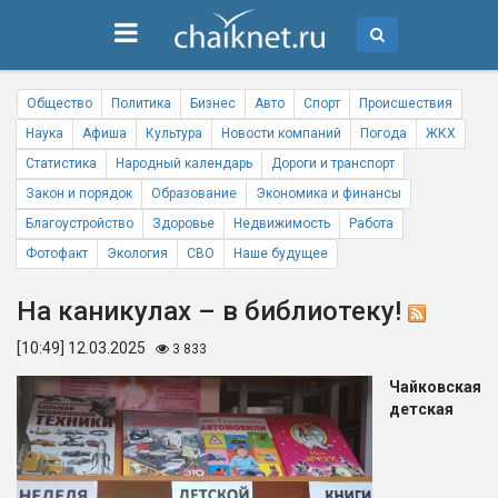
Общество
Политика
Бизнес
Авто
Спорт
Происшествия
Наука
Афиша
Культура
Новости компаний
Погода
ЖКХ
Статистика
Народный календарь
Дороги и транспорт
Закон и порядок
Образование
Экономика и финансы
Благоустройство
Здоровье
Недвижимость
Работа
Фотофакт
Экология
СВО
Наше будущее
На каникулах – в библиотеку!
[10:49] 12.03.2025
3 833
Чайковская
детская