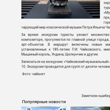
ок
ту
«Му
пре
гор
чарующий мир классической музыки Петра Ильича Ча
За время экскурсии туристы узнают множеств
композиторе, прогуляются по главной улице города,
арт-объектов. В маршрут включены новые ма
установленные к 185-летию П.И. Чайковского, им
Мышиный король, Ундина, Щелкунчик и другие.
Записаться на экскурсию «Чайковский музыкальный» 
10. Экскурсия проводится для групп от десяти челове
Фото: чайкнет
Заметили ошибку
Популярные новости