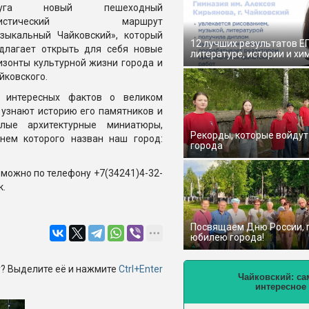
руга новый пешеходный
ристический маршрут
зыкальный Чайковский», который
12 лучших результатов Е
длагает открыть для себя новые
литературе, истории и хи
изонты культурной жизни города и
йковского.
о интересных фактов о великом
 узнают историю его памятников и
лые архитектурные миниатюры,
Рекорды, которые войдут
енем которого назван наш город:
города
можно по телефону +7(34241)4-32-
к.
Посвящаем Дню России,
юбилею города!
? Выделите её и нажмите
Ctrl+Enter
Чайковский: са
интересное