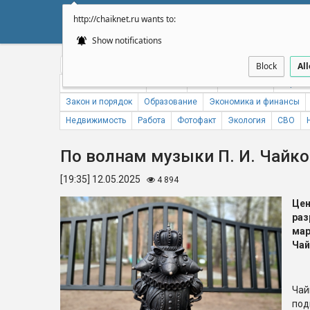
http://chaiknet.ru wants to:
НОВОСТИ
ДУМА
А
Show notifications
Общество
Политика
Бизнес
Авто
Спорт
Происше
Block
Al
Новости компаний
Погода
ЖКХ
Статистика
Народн
Закон и порядок
Образование
Экономика и финансы
Недвижимость
Работа
Фотофакт
Экология
СВО
По волнам музыки П. И. Чайк
[19:35] 12.05.2025
4 894
Це
ра
м
Чай
Чай
под