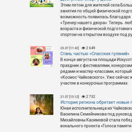
Этим летом для жителей села Боль
занятия по общей физической подго
возможность появилась благодаря 
«Тренер нашего двора». Теперь люб
возраста и физической подготовки
спортом на открытом воздухе под р
2 649
23.07 [11:42]
Стань частью «Спасских гуляний»
В конце августа на площади Искус
праздник с фестивалями, конкурса
рядами и мастер-классами, который
«Космос Чайковского». Уже сейчас
участие в конкурсных программах.
2 732
21.07 [15:12]
История региона обретает новые 
Юная исполнительница из Чайковск
Василина Семейникова под руковод
Михайловны Касимовой стала побе
вокального проекта «Голоса памяти