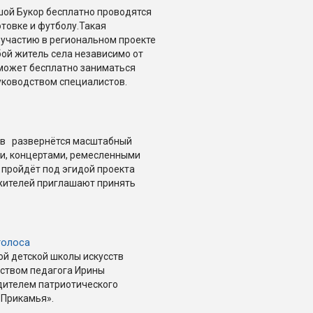
шой Букор бесплатно проводятся
товке и футболу.Такая
участию в региональном проекте
ой житель села независимо от
 может бесплатно заниматься
уководством специалистов.
ств развернётся масштабный
ми, концертами, ремесленными
 пройдёт под эгидой проекта
 жителей приглашают принять
голоса
ой детской школы искусств
ством педагога Ирины
дителем патриотического
 Прикамья».