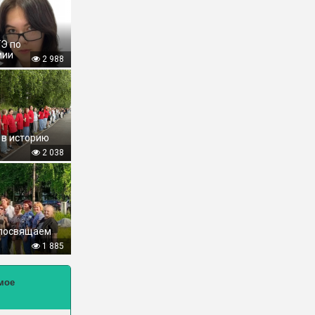
ГЭ по
мии
2 988
 в историю
2 038
 посвящаем
1 885
мое