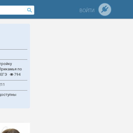
ВОЙТИ
тройку
Прикамья по
 ЕГЭ
794
211
доступны