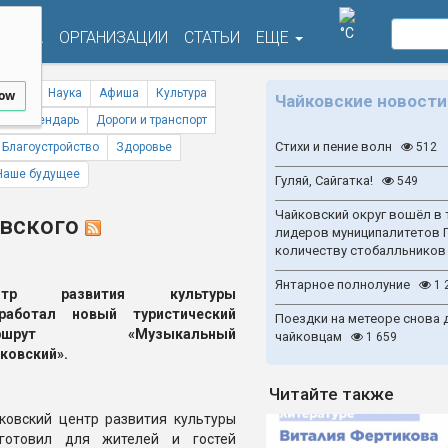
°C
ФИША
ОРГАНИЗАЦИИ
СТАТЬИ
ЕЩЕ
ствия
Наука
Афиша
Культура
low
Чайковские новости
ый календарь
Дороги и транспорт
Стихи и пение волн
Благоустройство
Здоровье
512
Наше будущее
Гуляй, Сайгатка!
549
Чайковский округ вошёл в 
овского
лидеров муниципалитетов 
количеству стобалльников
Янтарное полнолуние
1 
нтр развития культуры
зработал новый туристический
Поездки на метеоре снова 
аршрут «Музыкальный
чайковцам
1 659
ковский».
Читайте также
ковский центр развития культуры
готовил для жителей и гостей