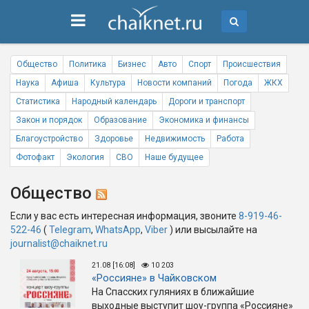
Общество
Политика
Бизнес
Авто
Спорт
Происшествия
Наука
Афиша
Культура
Новости компаний
Погода
ЖКХ
Статистика
Народный календарь
Дороги и транспорт
Закон и порядок
Образование
Экономика и финансы
Благоустройство
Здоровье
Недвижимость
Работа
Фотофакт
Экология
СВО
Наше будущее
Общество
Если у вас есть интересная информация, звоните
8-919-46-
522-46
(
Telegram
,
WhatsApp
,
Viber
) или высылайте на
journalist@chaiknet.ru
21.08 [16:08]
10 203
«Россияне» в Чайковском
На Спасских гуляниях в ближайшие
выходные выступит шоу-группа «Россияне»