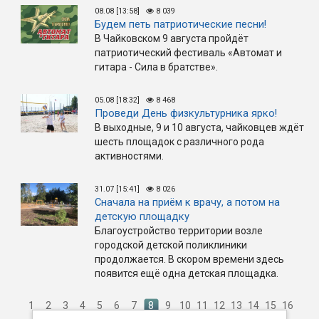
08.08 [13:58]
8 039
Будем петь патриотические песни!
В Чайковском 9 августа пройдёт
патриотический фестиваль «Автомат и
гитара - Сила в братстве».
05.08 [18:32]
8 468
Проведи День физкультурника ярко!
В выходные, 9 и 10 августа, чайковцев ждёт
шесть площадок с различного рода
активностями.
31.07 [15:41]
8 026
Сначала на приём к врачу, а потом на
детскую площадку
Благоустройство территории возле
городской детской поликлиники
продолжается. В скором времени здесь
появится ещё одна детская площадка.
1
2
3
4
5
6
7
8
9
10
11
12
13
14
15
16