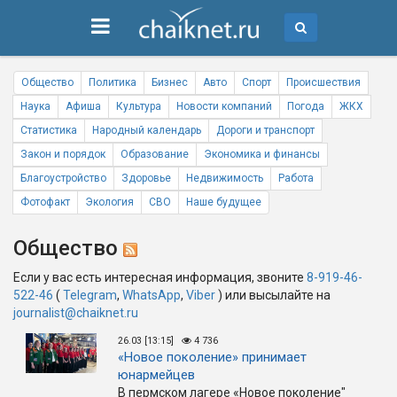
Общество
Политика
Бизнес
Авто
Спорт
Происшествия
Наука
Афиша
Культура
Новости компаний
Погода
ЖКХ
Статистика
Народный календарь
Дороги и транспорт
Закон и порядок
Образование
Экономика и финансы
Благоустройство
Здоровье
Недвижимость
Работа
Фотофакт
Экология
СВО
Наше будущее
Общество
Если у вас есть интересная информация, звоните
8-919-46-
522-46
(
Telegram
,
WhatsApp
,
Viber
) или высылайте на
journalist@chaiknet.ru
26.03 [13:15]
4 736
«Новое поколение» принимает
юнармейцев
В пермском лагере «Новое поколение"