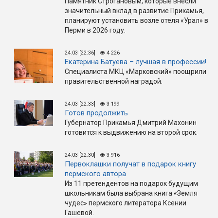
Памятник Строгановым, которые внесли
значительный вклад в развитие Прикамья,
планируют установить возле отеля «Урал» в
Перми в 2026 году.
24.03 [22:36]
4 226
Екатерина Батуева – лучшая в профессии!
Специалиста МКЦ «Марковский» поощрили
правительственной наградой.
24.03 [22:33]
3 199
Готов продолжить
Губернатор Прикамья Дмитрий Махонин
готовится к выдвижению на второй срок.
24.03 [22:30]
3 916
Первоклашки получат в подарок книгу
пермского автора
Из 11 претендентов на подарок будущим
школьникам была выбрана книга «Земля
чудес» пермского литератора Ксении
Гашевой.