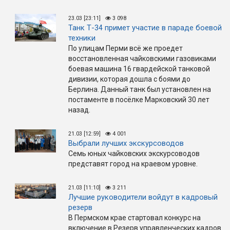
23.03 [23:11]
3 098
Танк Т-34 примет участие в параде боевой
техники
По улицам Перми всё же проедет
восстановленная чайковскими газовиками
боевая машина 16 гвардейской танковой
дивизии, которая дошла с боями до
Берлина. Данный танк был установлен на
постаменте в посёлке Марковский 30 лет
назад.
21.03 [12:59]
4 001
Выбрали лучших экскурсоводов
Семь юных чайковских экскурсоводов
представят город на краевом уровне.
21.03 [11:10]
3 211
Лучшие руководители войдут в кадровый
резерв
В Пермском крае стартовал конкурс на
включение в Резерв управленческих кадров