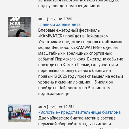
заниматься спортом на открытом воздухе
под руководством специалистов.
2 760
30.06 [15:12]
Главный заплыв лета
Впервые ежегодный фестиваль
«KAMWATER» пройдёт в Чайковском.
Участникам предстоит переплыть «Камское
море». Фестиваль «KAMWATER» - одно из
масштабных и зрелищных спортивных
событий Пермского края. Ежегодно событие
проходит на Каме в Перми, где участники
переплывают реку с левого берега на
правый. В 2026 году проект вышел на новый
уровень и сменил локацию – 5 июля он
пройдёт в Чайковском на Воткинском
водохранилище.
10 251
30.09 [12:23]
«Золотые» представительницы биатлона
Две чайковские биатлонистки в составе
пермской сборной команды выиграли