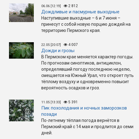
2 812
06.06 [12:19]
Дождливые и пасмурные выходные
Наступившие выходные – 6 и 7 июня –
принесут с собой новую порцию дождей на
территорию Пермского края.
4 007
22.05 [20:07]
Дожди и грозы
В Пермском крае меняется характер погоды.
По прогнозам синоптиков, антициклон,
определявший погоду последнюю неделю,
смещается на Южный Урал, что откроет путь
тёплому воздуху и одновременно повысит
вероятность осадков и гроз.
5 391
11.05 [13:33]
Пик похолодания и ночных заморозков
позади
По-летнему тёплая погода вернётся в
Пермский край с 14 мая и продлится до семи
дней.