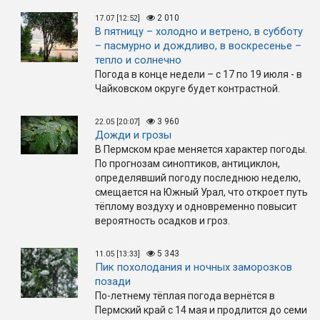
2 010
17.07 [12:52]
В пятницу – холодно и ветрено, в субботу
– пасмурно и дождливо, в воскресенье –
тепло и солнечно
Погода в конце недели – с 17 по 19 июля - в
Чайковском округе будет контрастной.
3 960
22.05 [20:07]
Дожди и грозы
В Пермском крае меняется характер погоды.
По прогнозам синоптиков, антициклон,
определявший погоду последнюю неделю,
смещается на Южный Урал, что откроет путь
тёплому воздуху и одновременно повысит
вероятность осадков и гроз.
5 343
11.05 [13:33]
Пик похолодания и ночных заморозков
позади
По-летнему тёплая погода вернётся в
Пермский край с 14 мая и продлится до семи