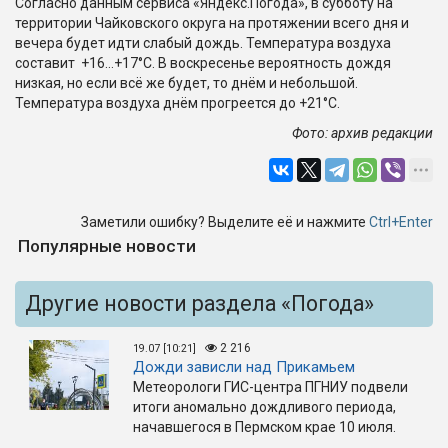
Согласно данным сервиса «Яндекс.Погода», в субботу на
территории Чайковского округа на протяжении всего дня и
вечера будет идти слабый дождь. Температура воздуха
составит +16…+17°C. В воскресенье вероятность дождя
низкая, но если всё же будет, то днём и небольшой.
Температура воздуха днём прогреется до +21°C.
Фото: архив редакции
Заметили ошибку? Выделите её и нажмите
Ctrl+Enter
Популярные новости
Другие новости раздела «Погода»
2 216
19.07 [10:21]
Дожди зависли над Прикамьем
Метеорологи ГИС-центра ПГНИУ подвели
итоги аномально дождливого периода,
начавшегося в Пермском крае 10 июля.