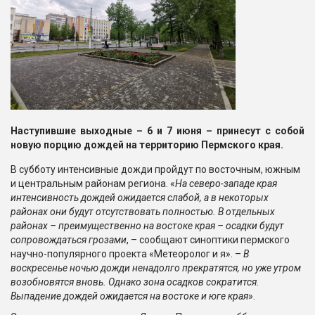
Наступившие выходные – 6 и 7 июня – принесут с собой
новую порцию дождей на территорию Пермского края.
В субботу интенсивные дожди пройдут по восточным, южным
и центральным районам региона. «
На северо-западе края
интенсивность дождей ожидается слабой, а в некоторых
районах они будут отсутствовать полностью. В отдельных
районах – преимущественно на востоке края – осадки будут
сопровождаться грозами
, – сообщают синоптики пермского
научно-популярного проекта «Метеоролог и я». –
В
воскресенье ночью дожди ненадолго прекратятся, но уже утром
возобновятся вновь. Однако зона осадков сократится.
Выпадение дождей ожидается на востоке и юге края
».