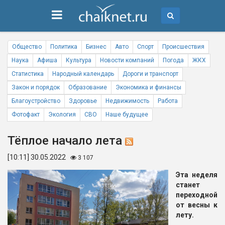
Общество
Политика
Бизнес
Авто
Спорт
Происшествия
Наука
Афиша
Культура
Новости компаний
Погода
ЖКХ
Статистика
Народный календарь
Дороги и транспорт
Закон и порядок
Образование
Экономика и финансы
Благоустройство
Здоровье
Недвижимость
Работа
Фотофакт
Экология
СВО
Наше будущее
Тёплое начало лета
[10:11] 30.05.2022
3 107
Эта неделя
станет
переходной
от весны к
лету.