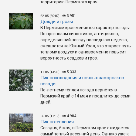
территорию Пермского края.
3 951
22.05 [20:07]
Дожди и грозы
В Пермском крае меняется характер погоды.
По прогнозам синоптиков, антициклон,
определявший погоду последнюю неделю,
смещается на Южный Урал, что откроет путь
тёплому воздуху и одновременно повысит
вероятность осадков и гроз.
5 333
11.05 [13:33]
Пик похолодания и ночных заморозков
позади
По-летнему тёплая погода вернётся в
Пермский край с 14 мая и продлится до семи
дней.
4 984
06.05 [11:17]
Пик потепления
Сегодня, 6 мая, в Пермском крае ожидается
самый тёплый весенний день. Однако уже к