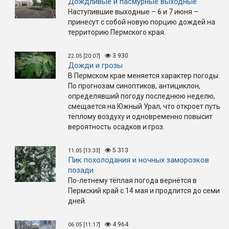
Дождливые и пасмурные выходные
Наступившие выходные – 6 и 7 июня –
принесут с собой новую порцию дождей на
территорию Пермского края.
3 930
22.05 [20:07]
Дожди и грозы
В Пермском крае меняется характер погоды.
По прогнозам синоптиков, антициклон,
определявший погоду последнюю неделю,
смещается на Южный Урал, что откроет путь
тёплому воздуху и одновременно повысит
вероятность осадков и гроз.
5 313
11.05 [13:33]
Пик похолодания и ночных заморозков
позади
По-летнему тёплая погода вернётся в
Пермский край с 14 мая и продлится до семи
дней.
4 964
06.05 [11:17]