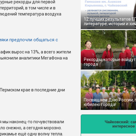
урные рекорды для первой
территорий, в том числе и в
блюдений температура воздуха
12 лучших результатов Е
литературе, истории и хи
мяки предпочли общаться с
афик вырос на 13%, а всего жители
 выяснили аналитики МегаФона на
Рекорды, которые войдут
города
 Пермском крае в последние дни
.
Посвящаем Дню России,
юбилею города!
я мы наконец-то почувствовали
Чайковский: са
интересное
о снежно, а сегодня морозно.
рикамье ещё одну волну тепла.