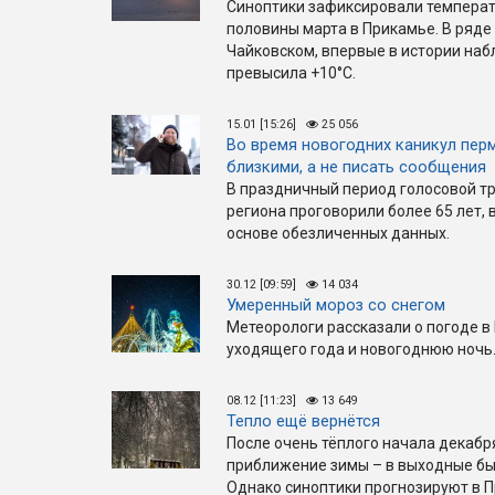
Синоптики зафиксировали температ
половины марта в Прикамье. В ряде 
Чайковском, впервые в истории на
превысила +10°C.
15.01 [15:26]
25 056
Во время новогодних каникул пер
близкими, а не писать сообщения
В праздничный период голосовой тр
региона проговорили более 65 лет,
основе обезличенных данных.
30.12 [09:59]
14 034
Умеренный мороз со снегом
Метеорологи рассказали о погоде в
уходящего года и новогоднюю ночь
08.12 [11:23]
13 649
Тепло ещё вернётся
После очень тёплого начала декабр
приближение зимы – в выходные был
Однако синоптики прогнозируют в П