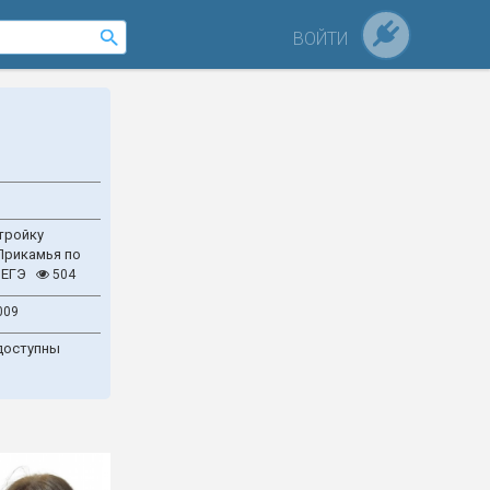
ВОЙТИ
тройку
Прикамья по
 ЕГЭ
504
009
доступны