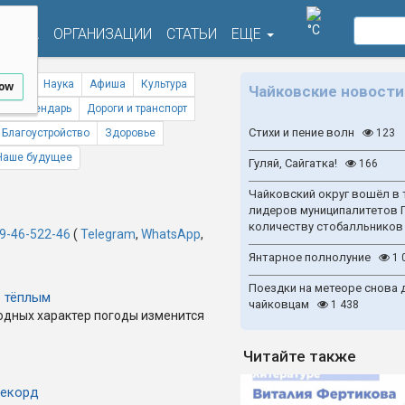
°C
ФИША
ОРГАНИЗАЦИИ
СТАТЬИ
ЕЩЕ
ствия
Наука
Афиша
Культура
low
Чайковские новости
ый календарь
Дороги и транспорт
Стихи и пение волн
Благоустройство
Здоровье
123
Наше будущее
Гуляй, Сайгатка!
166
Чайковский округ вошёл в 
лидеров муниципалитетов 
количеству стобалльников
9-46-522-46
(
Telegram
,
WhatsApp
,
Янтарное полнолуние
1 
Поездки на метеоре снова 
о тёплым
чайковцам
1 438
одных характер погоды изменится
Читайте также
рекорд