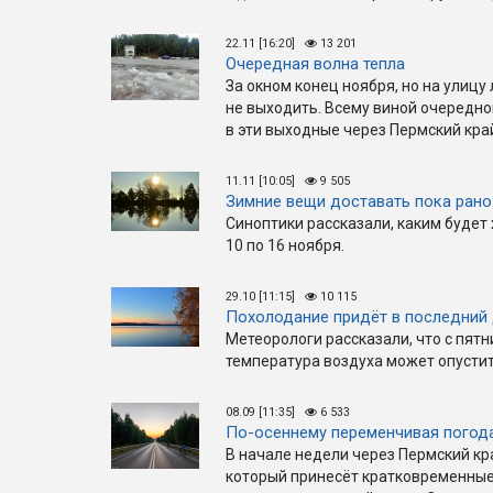
22.11 [16:20]
13 201
Очередная волна тепла
За окном конец ноября, но на улицу
не выходить. Всему виной очередно
в эти выходные через Пермский кра
11.11 [10:05]
9 505
Зимние вещи доставать пока рано
Синоптики рассказали, каким будет 
10 по 16 ноября.
29.10 [11:15]
10 115
Похолодание придёт в последний 
Метеорологи рассказали, что с пятн
температура воздуха может опустит
08.09 [11:35]
6 533
По-осеннему переменчивая погод
В начале недели через Пермский кр
который принесёт кратковременные