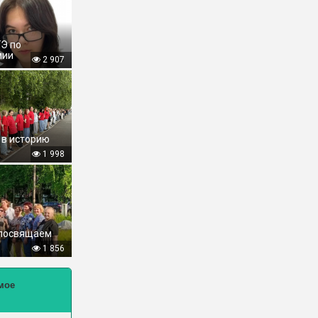
ГЭ по
мии
2 907
 в историю
1 998
 посвящаем
1 856
мое