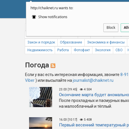
http://chaiknet.ru wants to:
НОВОСТИ
ДУМА
А
Show notifications
Общество
Политика
Бизнес
Авто
Спорт
Происше
Block
Al
Новости компаний
Погода
ЖКХ
Статистика
Народн
Закон и порядок
Образование
Экономика и финансы
Недвижимость
Работа
Фотофакт
Экология
СВО
Погода
Если у вас есть интересная информация, звоните
8-91
Viber
) или высылайте на
journalist@chaiknet.ru
23.03 [19:45]
4 504
Окончание марта будет аномальн
После прохладных и пасмурных вых
на малооблачный и тёплый.
16.03 [10:17]
5 408
Первый весенний температурный 