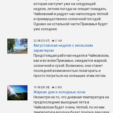
которая наступит уже на следующей
неделе, летняя погода не спешит покидать
Чайковский и радует нас напоследок тёплой
и преимущественно солнечной погодой.
Однако на остальной части Прикамья будет
уже холоднее.
22.08 [10:57]
2 163
Августовская неделя с июльским
характером
Предстоящая рабочая неделя в Чайковском,
как и во всём Прикамье, ожидается жаркой,
солнечной и сухой. Возможно, она станет
последней возможностью позагорать и
просто погреться на солнышке этим летом.
19.08 [09:38]
2 692
Жаркие дни и холодные ночи
Несмотря на то, что дневная температура на
предпоследние выходные лета в
Чайковском будет очень тёплой, по ночам
температура воздуха будет почти в два раза