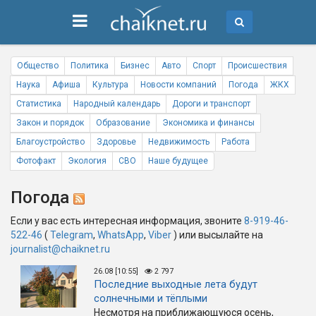
Общество
Политика
Бизнес
Авто
Спорт
Происшествия
Наука
Афиша
Культура
Новости компаний
Погода
ЖКХ
Статистика
Народный календарь
Дороги и транспорт
Закон и порядок
Образование
Экономика и финансы
Благоустройство
Здоровье
Недвижимость
Работа
Фотофакт
Экология
СВО
Наше будущее
Погода
Если у вас есть интересная информация, звоните
8-919-46-
522-46
(
Telegram
,
WhatsApp
,
Viber
) или высылайте на
journalist@chaiknet.ru
26.08 [10:55]
2 797
Последние выходные лета будут
солнечными и тёплыми
Несмотря на приближающуюся осень,