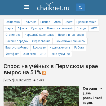
Общество
Политика
Бизнес
Авто
Спорт
Происшествия
Наука
Афиша
Культура
Новости компаний
Погода
ЖКХ
Статистика
Народный календарь
Дороги и транспорт
Закон и порядок
Образование
Экономика и финансы
Благоустройство
Здоровье
Недвижимость
Работа
Фотофакт
Экология
СВО
Наше будущее
Спрос на учёных в Пермском крае
вырос на 51%
[20:57] 08.02.2022
5 475
Сегодня –
День
российской
науки.