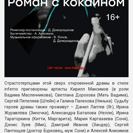
Страстотерпцами этой сверх откровенной драмы в стиле
inferno приговорены артисты Кирилл Максимов (в роли
Вадима Масленникова), Светлана Дорохова (Мать Вадима),
Сергей Пепеляев (Штейн) и Галина Палехова (Нянька). Судьбу
героев драмы также проживут – Данил Лаптев (Яг), Ирина
Журавлёва (Зиночка), Александра Баталова (Нелли), Ирина
Тараторкина (Китти, Маргарита), Мария Картазаева (Соня),
Денис Зуев (Мик), Дмитрий Иванов (Зандер), Сергей
Пантющев (доктор Бурковец, муж Сони) и Алексей Анисимов