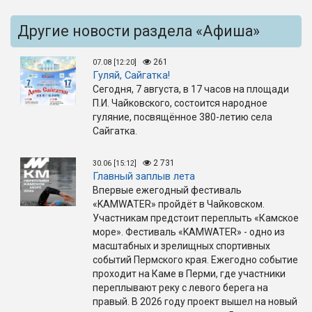
Другие новости раздела «Афиша»
261
07.08 [12:20]
Гуляй, Сайгатка!
Сегодня, 7 августа, в 17 часов на площади
П.И. Чайковского, состоится народное
гуляние, посвящённое 380-летию села
Сайгатка.
2 731
30.06 [15:12]
Главный заплыв лета
Впервые ежегодный фестиваль
«KAMWATER» пройдёт в Чайковском.
Участникам предстоит переплыть «Камское
море». Фестиваль «KAMWATER» - одно из
масштабных и зрелищных спортивных
событий Пермского края. Ежегодно событие
проходит на Каме в Перми, где участники
переплывают реку с левого берега на
правый. В 2026 году проект вышел на новый