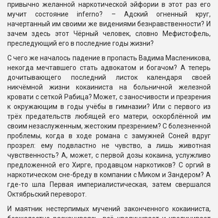
привычно желанной наркотической эйфории в этот раз его
мучит состояние inferno? – Адский огненный круг,
начертанный им своими же видениями безнравственности? И
зачем здесь этот Чёрный человек, словно Мефистофель,
преследующий его в последние годы жизни?
С чего же началось падение в пропасть Вадима Масленикова,
некогда мечтавшего стать адвокатом и богачом? А теперь
дочитывающего последний листок календаря своей
никчёмной жизни кокаиниста на больничной железной
кровати с сеткой Рабица? Может, с заносчивости и презрения
к окружающим в годы учёбы в гимназии? Или с первого из
трёх предательств любящей его матери, оскорблённой им
своим незаслуженным, жестоким презрением? С болезненной
проблемы, когда в ходе романа с замужней Соней вдруг
прозрел: ему подвластно не чувство, а лишь животная
чувственность? А, может, с первой дозы кокаина, услужливо
предложенной его Хирге, продавцом наркотиков? С оргий в
наркотическом сне-бреду в компании с Миком и Зандером? А
где-то шла Первая империалистическая, затем свершался
Октябрьский переворот.
И маятник нестерпимых мучений законченного кокаиниста,