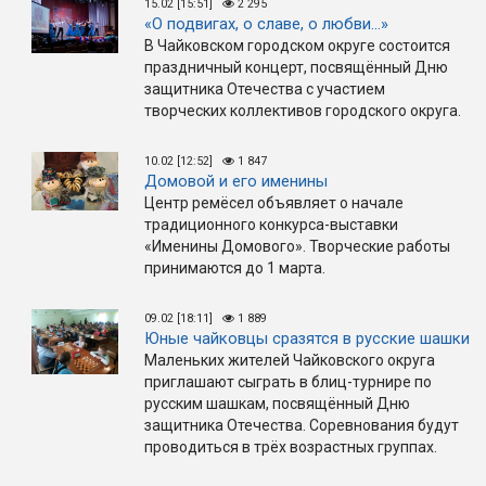
15.02 [15:51]
2 295
«О подвигах, о славе, о любви...»
В Чайковском городском округе состоится
праздничный концерт, посвящённый Дню
защитника Отечества с участием
творческих коллективов городского округа.
10.02 [12:52]
1 847
Домовой и его именины
Центр ремёсел объявляет о начале
традиционного конкурса-выставки
«Именины Домового». Творческие работы
принимаются до 1 марта.
09.02 [18:11]
1 889
Юные чайковцы сразятся в русские шашки
Маленьких жителей Чайковского округа
приглашают сыграть в блиц-турнире по
русским шашкам, посвящённый Дню
защитника Отечества. Соревнования будут
проводиться в трёх возрастных группах.