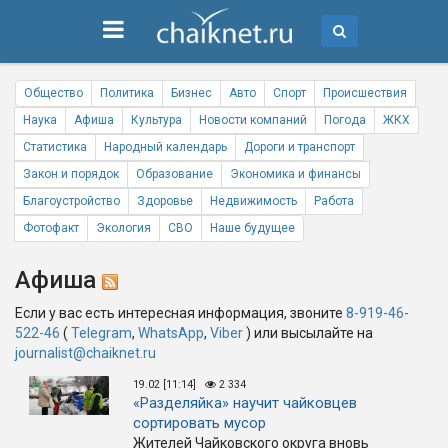
Общество
Политика
Бизнес
Авто
Спорт
Происшествия
Наука
Афиша
Культура
Новости компаний
Погода
ЖКХ
Статистика
Народный календарь
Дороги и транспорт
Закон и порядок
Образование
Экономика и финансы
Благоустройство
Здоровье
Недвижимость
Работа
Фотофакт
Экология
СВО
Наше будущее
Афиша
Если у вас есть интересная информация, звоните
8-919-46-
522-46
(
Telegram
,
WhatsApp
,
Viber
) или высылайте на
journalist@chaiknet.ru
19.02 [11:14]
2 334
«Разделяйка» научит чайковцев
сортировать мусор
Жителей Чайковского округа вновь