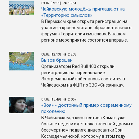
09.02 [09:51]
1 961
Чайковскую молодёжь приглашают на
«Территорию смыслов»
В Пермском крае открыта регистрация на
участие в краевом этапе образовательного
форума «Территория смыслов». В нашем
регионе мероприятие состоится впервые.
08.02 [12:13]
2 203
Вызов брошен
Организаторы Red Bull 400 открыли
регистрацию на соревнование.
Экстремальный забег вновь состоится в
Чайковском на ФЦП по ЗВС «Снежинка».
07.02 [18:49]
2 057
«Зоя» - достойный пример современному
поколению
В Чайковском, в киноцентре «Кама», уже
больше недели идёт показ военной драмы о
бессмертном подвиге диверсантки Зои
Космодемьянской, которому в этом году