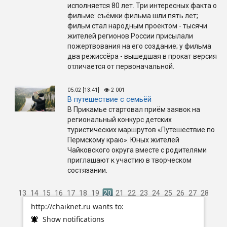
исполняется 80 лет. Три интересных факта о
фильме: съёмки фильма шли пять лет;
фильм стал народным проектом - тысячи
жителей регионов России присылали
пожертвования на его создание; у фильма
два режиссёра - вышедшая в прокат версия
отличается от первоначальной.
05.02 [13:41]
2 001
В путешествие с семьёй
В Прикамье стартовал приём заявок на
региональный конкурс детских
туристических маршрутов «Путешествие по
Пермскому краю». Юных жителей
Чайковского округа вместе с родителями
приглашают к участию в творческом
состязании.
13
14
15
16
17
18
19
20
21
22
23
24
25
26
27
28
http://chaiknet.ru wants to:
Show notifications