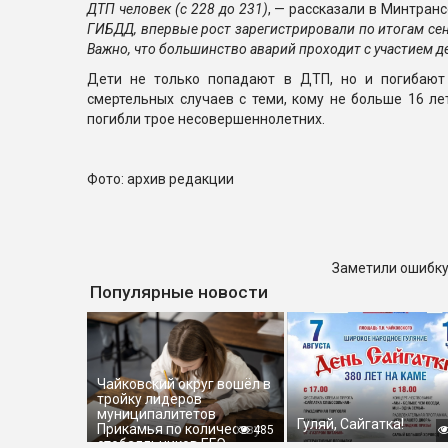
ДТП человек (с 228 до 231)
, — рассказали в Минтран
ГИБДД, впервые рост зарегистрировали по итогам сен
Важно, что большинство аварий проходит с участием д
Дети не только попадают в ДТП, но и погибают
смертельных случаев с теми, кому не больше 16 ле
погибли трое несовершеннолетних.
Фото: архив редакции
Заметили ошибку
Популярные новости
Чайковский округ вошёл в
тройку лидеров
муниципалитетов
Гуляй, Сайгатка!
Прикамья по количеству
485
стобалльников ЕГЭ