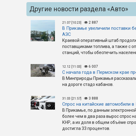
Другие новости раздела «Авто»
2 887
21.07 [10:23]
В Прикамье увеличили поставки бе
АЗС
Краевой оперативный штаб продолж
поставщиками топлива, а также с 
станций, чтобы обеспечить населен
6 007
12.12 [11:03]
С начала года в Пермском крае п
В Минприроды Прикамья рассказали,
на дороге стадо кабанов.
3 888
31.03 [21:57]
Спрос на китайские автомобили в
В Прикамье, по данным электронной 
более чем в два раза вырос спрос 
КНР, а их доля в общем объёме спр
достигла 33 процентов.