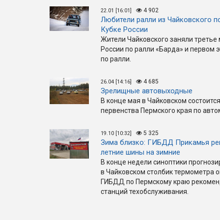
4 902
22.01 [16:01]
Любители ралли из Чайковского п
Кубке России
Жители Чайковского заняли третье 
России по ралли «Барда» и первом 
по ралли.
4 685
26.04 [14:16]
Зрелищные автовыходные
В конце мая в Чайковском состоится
первенства Пермского края по авт
5 325
19.10 [10:32]
Зима близко: ГИБДД Прикамья ре
летние шины на зимние
В конце недели синоптики прогнози
в Чайковском столбик термометра оп
ГИБДД по Пермскому краю рекомен
станций техобслуживания.