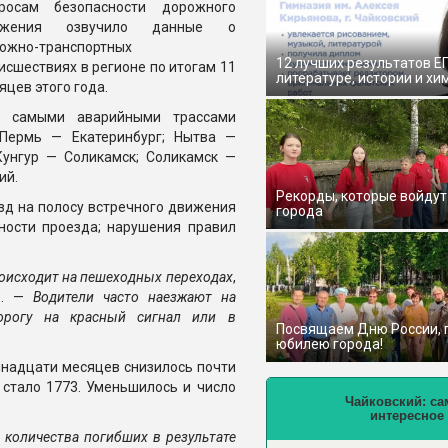
росам безопасности дорожного
ижения озвучило данные о
ожно-транспортных
12 лучших результатов Е
исшествиях в регионе по итогам 11
литературе, истории и хи
яцев этого года.
, самыми аварийными трассами
 Пермь — Екатеринбург; Нытва —
унгур — Соликамск; Соликамск —
ий.
Рекорды, которые войдут
зд на полосу встречного движения
города
ности проезда; нарушения правил
роисходит на пешеходных переходах
,
е. —
Водители часто наезжают на
орогу на красный сигнал или в
Посвящаем Дню России,
юбилею города!
ннадцати месяцев снизилось почти
 стало 1773. Уменьшилось и число
Чайковский: са
интересное
% количества погибших в результате