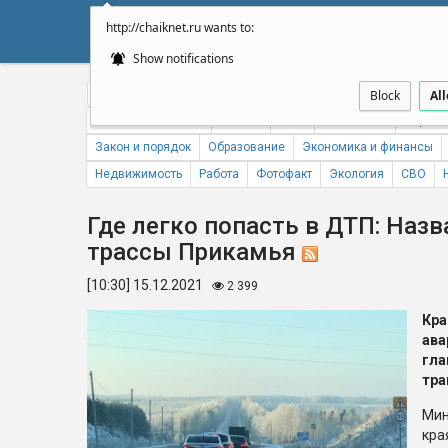
http://chaiknet.ru wants to:
НОВОСТИ
ДУМА
А
Show notifications
Общество
Политика
Бизнес
Авто
Спорт
Происше
Block
Al
Новости компаний
Погода
ЖКХ
Статистика
Народн
Закон и порядок
Образование
Экономика и финансы
Недвижимость
Работа
Фотофакт
Экология
СВО
Где легко попасть в ДТП: Наз
трассы Прикамья
[10:30] 15.12.2021
2 399
Кр
ава
гл
тра
Мин
кра