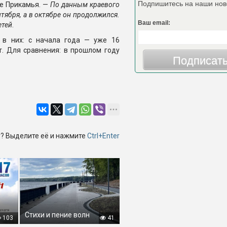
Подпишитесь на наши нов
се Прикамья. —
По данным краевого
тября, а в октябре он продолжился.
Ваш email:
етей
.
 в них: с начала года — уже 16
т. Для сравнения: в прошлом году
Подписат
? Выделите её и нажмите
Ctrl+Enter
Стихи и пение волн
103
41