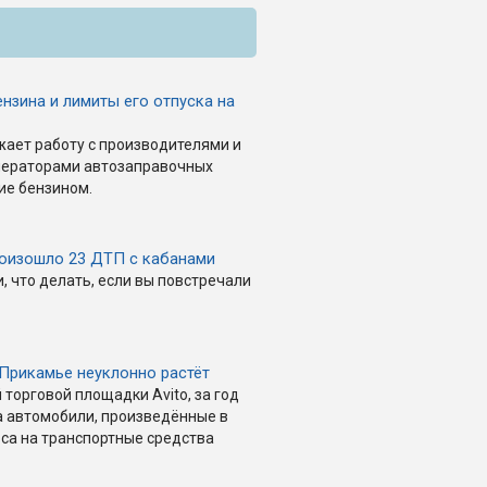
нзина и лимиты его отпуска на
ает работу с производителями и
операторами автозаправочных
ие бензином.
роизошло 23 ДТП с кабанами
 что делать, если вы повстречали
 Прикамье неуклонно растёт
торговой площадки Avito, за год
на автомобили, произведённые в
оса на транспортные средства