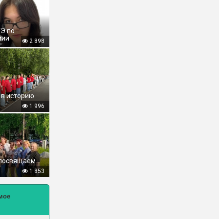
ГЭ по
мии
2 898
 в историю
1 996
 посвящаем
1 853
мое