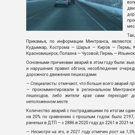
воп
дв
дор
про
мес
Так
Прикамья, по информации Минтранса, являются:
Кудымкар, Кострома — Шарья — Киров — Пермь; К
Красновишерск; Полазна — Чусовой; Пермь — Ильинск
Основными причинами аварий в этом году были: вые
и нарушения правил обгона; несоблюдение очеред
дорожного движения пешеходами.
—
Специалисты отмечают, что больше всего аварий п
— прокомментировали в региональном Минтранс
пешеходов, либо жители края сами переходят д
неположенном месте
.
Количество аварий с пострадавшими по итогам оди
на 20% по сравнению с прошлым годом: было 2197,
раненых в ДТП — с 2886 в 2020 году до 2261 в 2021-м.
—
Несмотря на это, в 2021 году отмечен рост на 1,3