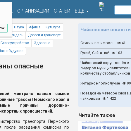
°C
ФИША
ОРГАНИЗАЦИИ
СТАТЬИ
ЕЩЕ
ствия
Наука
Афиша
Культура
low
Чайковские новости
ый календарь
Дороги и транспорт
Стихи и пение волн
Благоустройство
Здоровье
41
Наше будущее
Гуляй, Сайгатка!
103
Чайковский округ вошёл в 
ваны опасные
лидеров муниципалитетов 
количеству стобалльников
Янтарное полнолуние
99
Поездки на метеоре снова 
аевой минтранс назвал самые
чайковцам
1 422
рийные трассы Пермского края и
авные причины дорожно-
нспортных происшествий.
Читайте также
истерство транспорта Пермского
я после заседания комиссии по