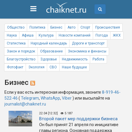
Общество
Политика
Бизнес
Авто
Спорт
Происшествия
Наука
Афиша
Культура
Новости компаний
Погода
ЖКХ
Статистика
Народный календарь
Дороги и транспорт
Закон и порядок
Образование
Экономика и финансы
Благоустройство
Здоровье
Недвижимость
Работа
Фотофакт
Экология
СВО
Наше будущее
Бизнес
Если у вас есть интересная информация, звоните
8-919-46-
522-46
(
Telegram
,
WhatsApp
,
Viber
) или высылайте на
journalist@chaiknet.ru
22.04 [12:32]
5 187
Второй пакет мер поддержки бизнеса
Он был принят 21 апреля по инициативе
главы региона. Основная поддержка