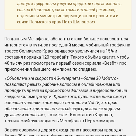
доступ к цифровым услугам предстоит организовать
еще на 65 километрах автомагистралей региона
», -
поделился министр информационного развития и
связи Пермского края Петр Шиловских.
По данным МегаФона, абоненты стали больше пользоваться
интернетом в пути: за последний месяц мобильный трафик на
трассе Соликамск-Красновишерск увеличился на 15% и
составил порядка 120 терабайт. Такого объёма хватит, чтобы
40 тысяч раз посмотреть первый сезон сериала «Везёт» про
приключения бывшего чемпиона по спидвею.
«
Обновленные скорости 4G-интернета - более 30 Мбит/с -
позволяют решать рабочие вопросы в онлайн-режиме или
проводить время за просмотром фильмов и видеороликов на
каждом километре пути. Кроме того, путешественники смогут
совершать звонки с помощью технологии VoLTE, которая
обеспечивает кристально чистый звук при звонке родным,
друзьям и коллегам
», - отмечает Константин Королев,
технический руководитель МегаФона в Пермском крае.
За разговорами в дороге ежедневно пассажиры проводят