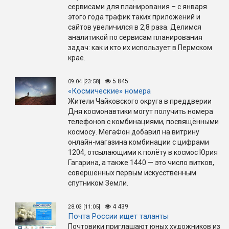
сервисами для планирования – с января
этого года трафик таких приложений и
сайтов увеличился в 2,8 раза. Делимся
аналитикой по сервисам планирования
задач: как и кто их использует в Пермском
крае.
5 845
09.04 [23:58]
«Космические» номера
Жители Чайковского округа в преддверии
Дня космонавтики могут получить номера
телефонов с комбинациями, посвящёнными
космосу. МегаФон добавил на витрину
онлайн-магазина комбинации с цифрами
1204, отсылающими к полёту в космос Юрия
Гагарина, а также 1440 — это число витков,
совершённых первым искусственным
спутником Земли.
4 439
28.03 [11:05]
Почта России ищет таланты
Почтовики приглашают юных художников из