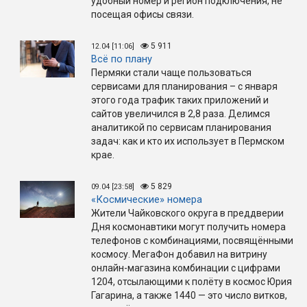
удобный номер и регион подключения, не
посещая офисы связи.
5 911
12.04 [11:06]
Всё по плану
Пермяки стали чаще пользоваться
сервисами для планирования – с января
этого года трафик таких приложений и
сайтов увеличился в 2,8 раза. Делимся
аналитикой по сервисам планирования
задач: как и кто их использует в Пермском
крае.
5 829
09.04 [23:58]
«Космические» номера
Жители Чайковского округа в преддверии
Дня космонавтики могут получить номера
телефонов с комбинациями, посвящёнными
космосу. МегаФон добавил на витрину
онлайн-магазина комбинации с цифрами
1204, отсылающими к полёту в космос Юрия
Гагарина, а также 1440 — это число витков,