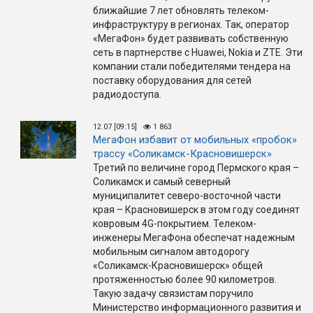
ближайшие 7 лет обновлять телеком-
инфраструктуру в регионах. Так, оператор
«МегаФон» будет развивать собственную
сеть в партнерстве с Huawei, Nokia и ZTE. Эти
компании стали победителями тендера на
поставку оборудования для сетей
радиодоступа.
12.07 [09:15]
1 863
МегаФон избавит от мобильных «пробок»
трассу «Соликамск-Красновишерск»
Третий по величине город Пермского края –
Соликамск и самый северный
муниципалитет северо-восточной части
края – Красновишерск в этом году соединят
ковровым 4G-покрытием. Телеком-
инженеры МегаФона обеспечат надежным
мобильным сигналом автодорогу
«Соликамск-Красновишерск» общей
протяженностью более 90 километров.
Такую задачу связистам поручило
Министерство информационного развития и