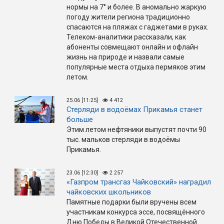
нормы на 7° и более. В аномально жаркую
погоду жители региона традиционно
спасаются на пляжах с гаджетами в руках.
Телеком-аналитики рассказали, как
абоненты совмещают онлайн и офлайн
жизнь на природе и назвали самые
популярные места отдыха пермяков этим
летом.
25.06 [11:25]
4 412
Стерляди в водоёмах Прикамья станет
больше
Этим летом нефтяники выпустят почти 90
тыс. мальков стерляди в водоёмы
Прикамья.
23.06 [12:30]
2 257
«Газпром трансгаз Чайковский» наградил
чайковских школьников
Памятные подарки были вручены всем
участникам конкурса эссе, посвящённого
Дню Победы в Великой Отечественной