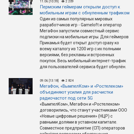
11.06 [10:39]
2 209
Пермским геймерам открыли доступ к
мобильным играм с обнуленным трафиком
Один из самых популярных мировых
разработчиков игр - Gameloft и оператор
МегаФон запустили совместный сервис
подписки на мобильные игры. Для геймеров
Прикамья будет открыт доступ сразу ко
всему каталогу из 1200 игр с их полными
версиями, без рекламы и встроенных
покупок. Весь мобильный интернет-трафик
для пользователей сервиса будет обнулён.
09.06 [13:18]
2 824
МегаФон, «ВымпелКом» и «Ростелеком»
объединяют усилия для расчистки
радиочастот под сети 5G
«ВымпелКом», МегаФон и «Ростелеком»
договорились, что станут участниками ООО
«Новые цифровые решения» (НЦР) с
равными долями в уставном капитале.
Совместное предприятие (СП) операторов