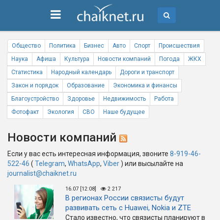
Общество
Политика
Бизнес
Авто
Спорт
Происшествия
Наука
Афиша
Культура
Новости компаний
Погода
ЖКХ
Статистика
Народный календарь
Дороги и транспорт
Закон и порядок
Образование
Экономика и финансы
Благоустройство
Здоровье
Недвижимость
Работа
Фотофакт
Экология
СВО
Наше будущее
Новости компаний
Если у вас есть интересная информация, звоните
8-919-46-
522-46
(
Telegram
,
WhatsApp
,
Viber
) или высылайте на
journalist@chaiknet.ru
16.07 [12:08]
2 217
В регионах России связисты будут
развивать сеть с Huawei, Nokia и ZTE
Стало известно, что связисты планируют в