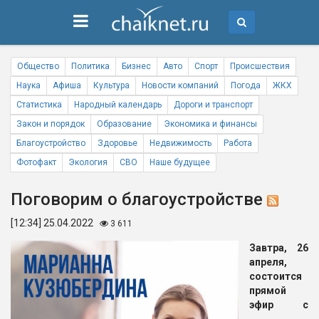
Общество
Политика
Бизнес
Авто
Спорт
Происшествия
Наука
Афиша
Культура
Новости компаний
Погода
ЖКХ
Статистика
Народный календарь
Дороги и транспорт
Закон и порядок
Образование
Экономика и финансы
Благоустройство
Здоровье
Недвижимость
Работа
Фотофакт
Экология
СВО
Наше будущее
Поговорим о благоустройстве
[12:34] 25.04.2022
3 611
Завтра, 26
апреля,
состоится
прямой
эфир с