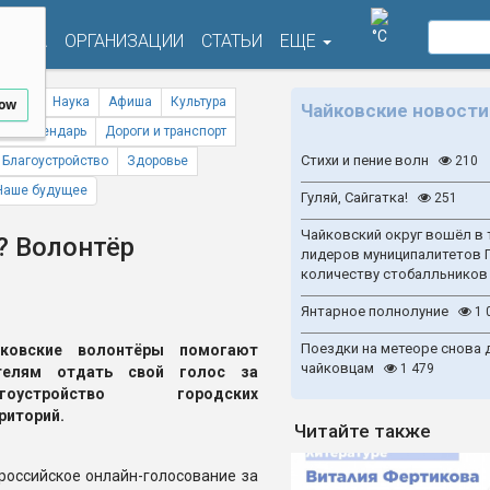
°C
ФИША
ОРГАНИЗАЦИИ
СТАТЬИ
ЕЩЕ
ствия
Наука
Афиша
Культура
low
Чайковские новости
ый календарь
Дороги и транспорт
Стихи и пение волн
Благоустройство
Здоровье
210
Наше будущее
Гуляй, Сайгатка!
251
Чайковский округ вошёл в 
? Волонтёр
лидеров муниципалитетов 
количеству стобалльников
Янтарное полнолуние
1 
Поездки на метеоре снова 
йковские волонтёры помогают
чайковцам
1 479
телям отдать свой голос за
агоустройство городских
риторий.
Читайте также
российское онлайн-голосование за