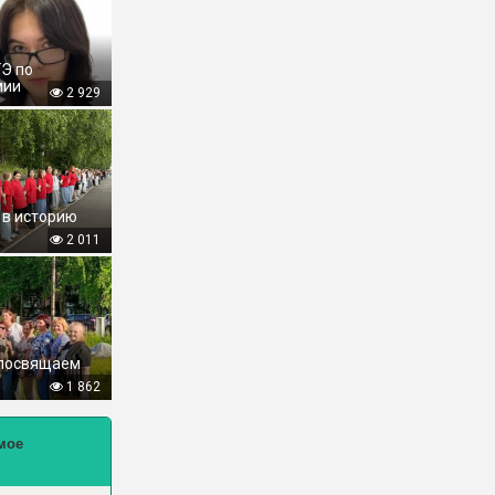
ГЭ по
мии
2 929
 в историю
2 011
 посвящаем
1 862
мое