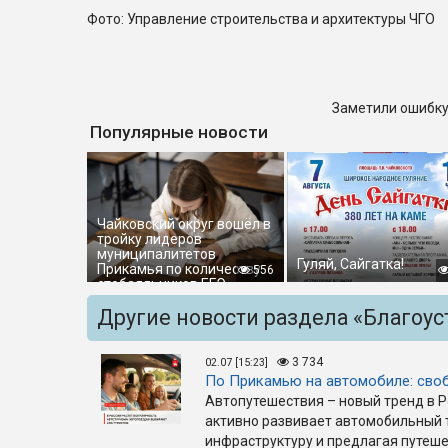
Фото: Управление строительства и архитектуры ЧГО
Заметили ошибку
Популярные новости
Чайковский округ вошёл в
тройку лидеров
муниципалитетов
Гуляй, Сайгатка!
Прикамья по количеству
556
стобалльников ЕГЭ
Другие новости раздела «Благоус
3 734
02.07 [15:23]
По Прикамью на автомобиле: своб
Автопутешествия – новый тренд в Ро
активно развивает автомобильный т
инфраструктуру и предлагая путеш