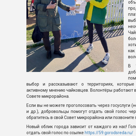
об
п
пл
вы
не
Чай
бол
хот
ка
вол
В 
доб
по
выбор и рассказывают о территориях, которые 
активному мнению чайковцев. Волонтёры работают 
Совете микрорайона.
Если вы не можете проголосовать через госуслуги (н
и др.), добровольцы помогут отдать свой голос че
обратитесь в свой Совет микрорайона или позвоните по
Новый облик города зависит от каждого из нас! Гол
отдать свой голос по ссылке
https://59.gorodsreda.ru/