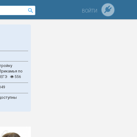
ВОЙТИ
тройку
Прикамья по
 ЕГЭ
556
049
доступны