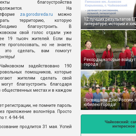
ъекты благоустройства
родолжается. На
атформе
za.gorodsreda.ru
можно
12 лучших результатов Е
брать территорию, которую
литературе, истории и хи
обходимо благоустроить. В
ковском свой голос отдали уже
ее 19 тысяч жителей. Если вы
ите проголосовать, но не знаете,
к это сделать, вам помогут
онтёры!
Рекорды, которые войдут
города
Чайковском задействовано 190
ровольных помощников, которые
могают жителям сделать свой
могут благоустроить благодаря
в общественных местах и в каждом
Посвящаем Дню России,
юбилею города!
ет регистрации, не помните пароль
рез приложение волонтёра. Просто
 т. 4-94-94.
Чайковский: са
интересное
осование продлится 31 мая. Успей