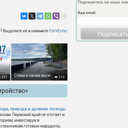
Подпишитесь на наши нов
Ваш email:
? Выделите её и нажмите
Ctrl+Enter
Подписат
Стихи и пение волн
251
210
тройство»
ода, природа и древние легенды
ссии. Пермский край не отстаёт и
уризм, инвестируя в
ественникам готовые маршруты.