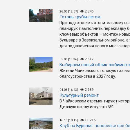
2 846
26.06 [12:57]
Готовь трубы летом
При подготовке к отопительному се
планируют выполнить перекладку бо
ключевых объектов — монтаж новых
бульваре в Завокзальном районе, а
для подключения нового многокварт
2 617
05.06 [13:36]
Выбираем новый облик любимых 
Жители Чайковского голосуют за вы
благоустройства в 2027 году.
2 639
04.06 [16:43]
Культурный ремонт
В Чайковском отремонтируют истор
Детскую школу искусств №1
11 216
16.10 [10:15]
Клуб на Бурёнке: новоселье всё б