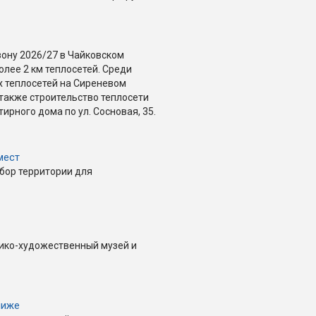
зону 2026/27 в Чайковском
лее 2 км теплосетей. Среди
 теплосетей на Сиреневом
 также строительство теплосети
ирного дома по ул. Сосновая, 35.
мест
бор территории для
ико-художественный музей и
лиже