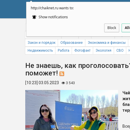
http://chaiknet.ru wants to:
НОВОСТИ
ДУМА
А
Show notifications
Общество
Политика
Бизнес
Авто
Спорт
Происше
Block
Al
Новости компаний
Погода
ЖКХ
Статистика
Народн
Закон и порядок
Образование
Экономика и финансы
Недвижимость
Работа
Фотофакт
Экология
СВО
Не знаешь, как проголосовать
поможет!
[10:23] 03.05.2023
3 543
Ча
жи
бл
тер
Все