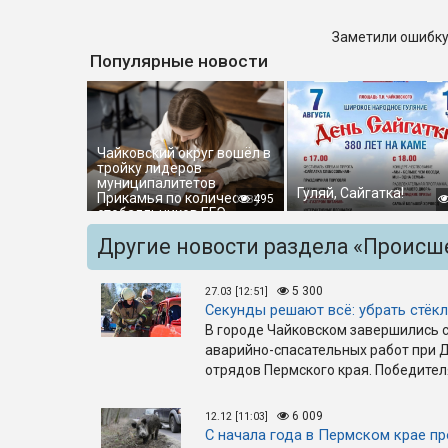
Заметили ошибку
Популярные новости
Чайковский округ вошёл в
тройку лидеров
муниципалитетов
Гуляй, Сайгатка!
Прикамья по количеству
495
стобалльников ЕГЭ
Другие новости раздела «Происш
5 300
27.03 [12:51]
Секунды решают всё: убрать стёкл
В городе Чайковском завершились 
аварийно-спасательных работ при 
отрядов Пермского края. Победител
6 009
12.12 [11:03]
С начала года в Пермском крае п