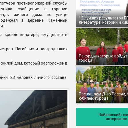
петчера противопожарной службы
ступило сообщение о горении
ранды жилого дома по улице
12 лучших результатов Е
лодёжная в деревне Каменный
литературе, истории и хи
ч.
на кровля квартиры, имущество в
метров. Погибших и пострадавших
Рекорды, которые войдут
города
 жилой дом, который расположен в
ики, 23 человек личного состава.
Посвящаем Дню России,
юбилею города!
Чайковский: са
интересное