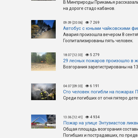
В Минприроды Прикамья рассказали,
на дороге стадо кабанов.
7 269
09.09 [20:06]
Автобус с юными чайковскими фи
Авария произошла вечером 8 сентяб
Госпитализированы пять человек.
5 279
18.07 [12:33]
29 лесных пожаров произошло в ж
Возгорания зарегистрированы на 13
6 191
04.07 [09:33]
Сто человек погибли на пожарах 
Среди погибших от огня пятеро дете
4 934
13.06 [12:41]
Пожар на улице Энтузиастов ликв
Общая площадь возгорания состави
Погибших и пострадавших, по предв