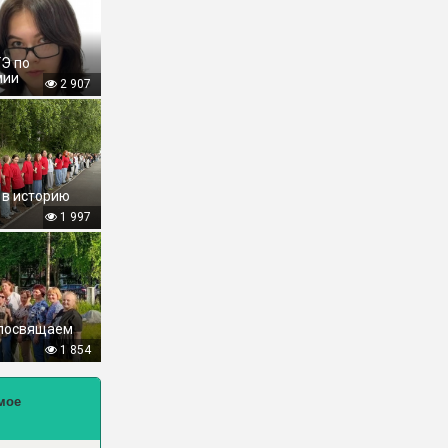
ГЭ по
мии
2 907
 в историю
1 997
 посвящаем
1 854
мое