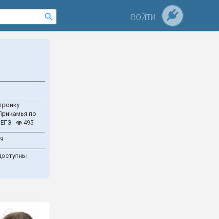
ВОЙТИ
тройку
Прикамья по
 ЕГЭ
495
9
доступны