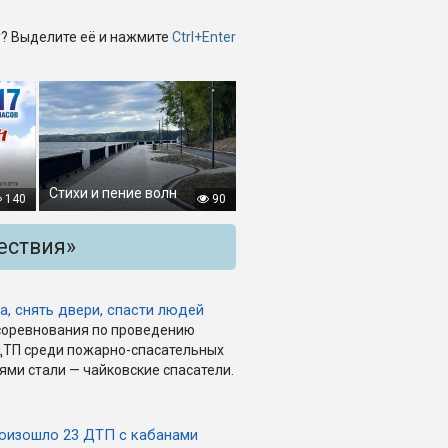
? Выделите её и нажмите
Ctrl+Enter
Стихи и пение волн
140
90
ествия»
а, снять двери, спасти людей
соревнования по проведению
ДТП среди пожарно-спасательных
ями стали — чайковские спасатели.
роизошло 23 ДТП с кабанами