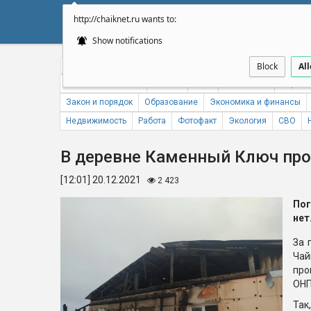
http://chaiknet.ru wants to:
НОВОСТИ
ДУМА
А
Show notifications
Общество
Политика
Бизнес
Авто
Спорт
Происше
Block
Al
Новости компаний
Погода
ЖКХ
Статистика
Народн
Закон и порядок
Образование
Экономика и финансы
Недвижимость
Работа
Фотофакт
Экология
СВО
В деревне Каменный Ключ пр
[12:01] 20.12.2021
2 423
По
нет
За 
Ча
про
ОНП
Та