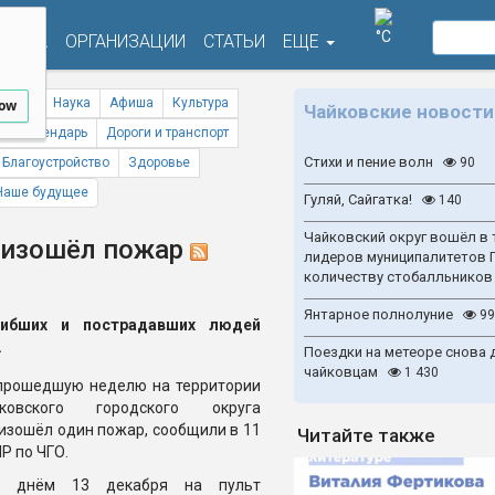
°C
ФИША
ОРГАНИЗАЦИИ
СТАТЬИ
ЕЩЕ
ствия
Наука
Афиша
Культура
low
Чайковские новости
ый календарь
Дороги и транспорт
Стихи и пение волн
Благоустройство
Здоровье
90
Наше будущее
Гуляй, Сайгатка!
140
Чайковский округ вошёл в 
оизошёл пожар
лидеров муниципалитетов 
количеству стобалльников
Янтарное полнолуние
99
гибших и пострадавших людей
.
Поездки на метеоре снова 
чайковцам
1 430
прошедшую неделю на территории
йковского городского округа
изошёл один пожар, сообщили в 11
Читайте также
Р по ЧГО.
к, днём 13 декабря на пульт