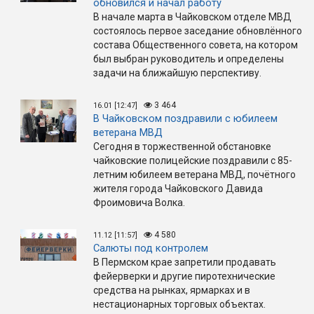
обновился и начал работу
В начале марта в Чайковском отделе МВД
состоялось первое заседание обновлённого
состава Общественного совета, на котором
был выбран руководитель и определены
задачи на ближайшую перспективу.
3 464
16.01 [12:47]
В Чайковском поздравили с юбилеем
ветерана МВД
Сегодня в торжественной обстановке
чайковские полицейские поздравили с 85-
летним юбилеем ветерана МВД, почётного
жителя города Чайковского Давида
Фроимовича Волка.
4 580
11.12 [11:57]
Салюты под контролем
В Пермском крае запретили продавать
фейерверки и другие пиротехнические
средства на рынках, ярмарках и в
нестационарных торговых объектах.