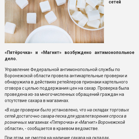
сетей
«Пятёрочка» и «Магнит» возбуждено антимонопольное
дело.
Управление Федеральной антимонопольной службы по
Воронежской области провела антикартельные проверки и
обнаружила в действиях ретейлеров признаки картельного
сговора с целью поддержания цен на сахар. Проверка была
проведена из-за многочисленных обращений граждан на
отсутствие сахара в магазинах.
«В ходе проверки было установлено, что на складах торговых
сетей достаточно сахара-песка для удовлетворения спроса в
розничных магазинах «Пятерочка» и «Магнит» Воронежской
области»
, - сообщается в краевом ведомстве.
При этом, не смотря на наличие сахара на складах,