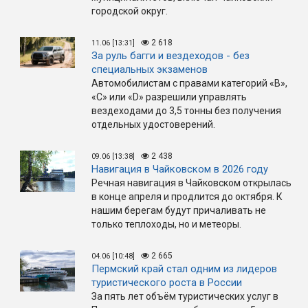
городской округ.
2 618
11.06 [13:31]
За руль багги и вездеходов - без
специальных экзаменов
Автомобилистам с правами категорий «B»,
«C» или «D» разрешили управлять
вездеходами до 3,5 тонны без получения
отдельных удостоверений.
2 438
09.06 [13:38]
Навигация в Чайковском в 2026 году
Речная навигация в Чайковском открылась
в конце апреля и продлится до октября. К
нашим берегам будут причаливать не
только теплоходы, но и метеоры.
2 665
04.06 [10:48]
Пермский край стал одним из лидеров
туристического роста в России
За пять лет объём туристических услуг в