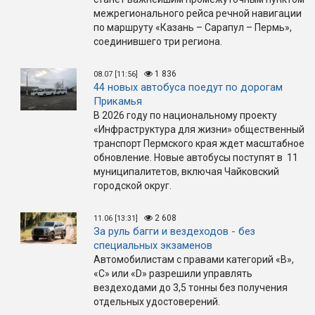
межрегионального рейса речной навигации
по маршруту «Казань – Сарапул – Пермь»,
соединившего три региона.
1 836
08.07 [11:56]
44 новых автобуса поедут по дорогам
Прикамья
В 2026 году по национальному проекту
«Инфраструктура для жизни» общественный
транспорт Пермского края ждет масштабное
обновление. Новые автобусы поступят в 11
муниципалитетов, включая Чайковский
городской округ.
2 608
11.06 [13:31]
За руль багги и вездеходов - без
специальных экзаменов
Автомобилистам с правами категорий «B»,
«C» или «D» разрешили управлять
вездеходами до 3,5 тонны без получения
отдельных удостоверений.