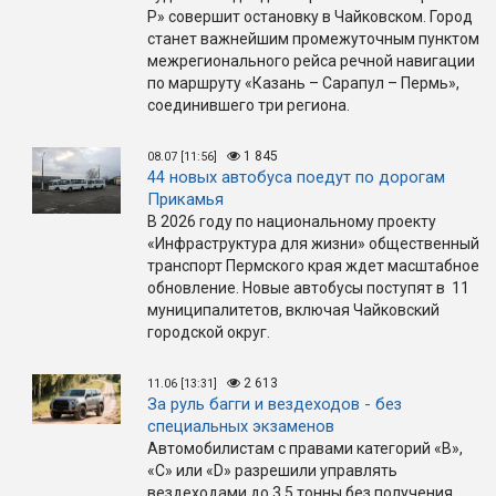
Р» совершит остановку в Чайковском. Город
станет важнейшим промежуточным пунктом
межрегионального рейса речной навигации
по маршруту «Казань – Сарапул – Пермь»,
соединившего три региона.
1 845
08.07 [11:56]
44 новых автобуса поедут по дорогам
Прикамья
В 2026 году по национальному проекту
«Инфраструктура для жизни» общественный
транспорт Пермского края ждет масштабное
обновление. Новые автобусы поступят в 11
муниципалитетов, включая Чайковский
городской округ.
2 613
11.06 [13:31]
За руль багги и вездеходов - без
специальных экзаменов
Автомобилистам с правами категорий «B»,
«C» или «D» разрешили управлять
вездеходами до 3,5 тонны без получения