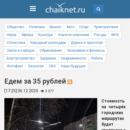
Общество
Политика
Бизнес
Авто
Спорт
Происшествия
Наука
Афиша
Культура
Новости компаний
Погода
ЖКХ
Статистика
Народный календарь
Дороги и транспорт
Закон и порядок
Образование
Экономика и финансы
Благоустройство
Здоровье
Недвижимость
Работа
Фотофакт
Экология
СВО
Наше будущее
Едем за 35 рублей
[17:25] 06.12.2024
3 377
Стоимость
на четырёх
городских
маршрутах
будет