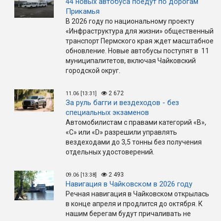
44 новых автобуса поедут по дорогам
Прикамья
В 2026 году по национальному проекту
«Инфраструктура для жизни» общественный
транспорт Пермского края ждет масштабное
обновление. Новые автобусы поступят в 11
муниципалитетов, включая Чайковский
городской округ.
2 672
11.06 [13:31]
За руль багги и вездеходов - без
специальных экзаменов
Автомобилистам с правами категорий «B»,
«C» или «D» разрешили управлять
вездеходами до 3,5 тонны без получения
отдельных удостоверений.
2 493
09.06 [13:38]
Навигация в Чайковском в 2026 году
Речная навигация в Чайковском открылась
в конце апреля и продлится до октября. К
нашим берегам будут причаливать не