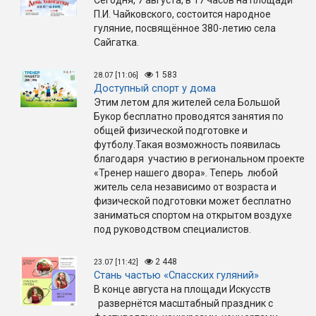
Сегодня, 7 августа, в 17 часов на площади
П.И. Чайковского, состоится народное
гуляние, посвящённое 380-летию села
Сайгатка.
1 583
28.07 [11:06]
Доступный спорт у дома
Этим летом для жителей села Большой
Букор бесплатно проводятся занятия по
общей физической подготовке и
футболу.Такая возможность появилась
благодаря участию в региональном проекте
«Тренер нашего двора». Теперь любой
житель села независимо от возраста и
физической подготовки может бесплатно
заниматься спортом на открытом воздухе
под руководством специалистов.
2 448
23.07 [11:42]
Стань частью «Спасских гуляний»
В конце августа на площади Искусств
развернётся масштабный праздник с