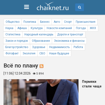
Общество
Политика
Бизнес
Авто
Спорт
Происшествия
Наука
Афиша
Культура
Новости компаний
Погода
ЖКХ
Статистика
Народный календарь
Дороги и транспорт
Закон и порядок
Образование
Экономика и финансы
Благоустройство
Здоровье
Недвижимость
Работа
Фотофакт
Экология
СВО
Наше будущее
Всё по плану
[11:06] 12.04.2026
5 894
Пермяки
стали чаще