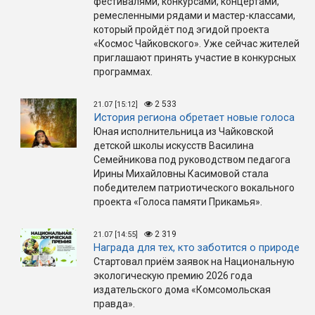
фестивалями, конкурсами, концертами,
ремесленными рядами и мастер-классами,
который пройдёт под эгидой проекта
«Космос Чайковского». Уже сейчас жителей
приглашают принять участие в конкурсных
программах.
2 533
21.07 [15:12]
История региона обретает новые голоса
Юная исполнительница из Чайковской
детской школы искусств Василина
Семейникова под руководством педагога
Ирины Михайловны Касимовой стала
победителем патриотического вокального
проекта «Голоса памяти Прикамья».
2 319
21.07 [14:55]
Награда для тех, кто заботится о природе
Стартовал приём заявок на Национальную
экологическую премию 2026 года
издательского дома «Комсомольская
правда».