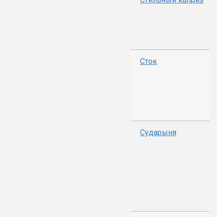
Сток
Сударыня