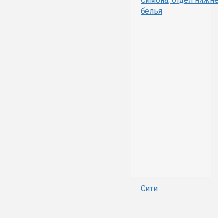
Симона, отдел нижн
белья
Сити