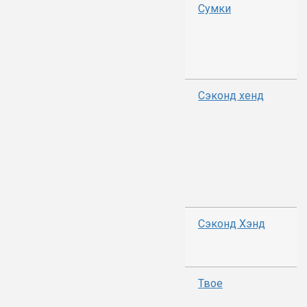
Сумки
Сэконд хенд
Сэконд Хэнд
Твое