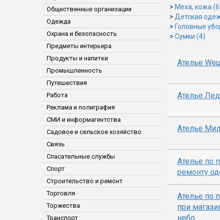
>
Меха, кожа (6
Общественные организации
>
Детская одеж
Одежда
>
Головные убо
Охрана и безопасность
>
Сумки (4)
Предметы интерьера
Продукты и напитки
Ателье Wещ
Промышленность
Путешествия
Ателье Ле
Работа
Реклама и полиграфия
СМИ и информагентства
Ателье Ми
Садовое и сельское хозяйство
Связь
Спасательные службы
Ателье по 
Спорт
ремонту о
Строительство и ремонт
Торговля
Ателье по 
Торжества
при магаз
небо
Транспорт