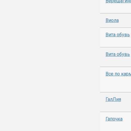
Верещагин
Виола
Вита обувь
Вита обувь
Все по кар
ГалЛия
Гапочка