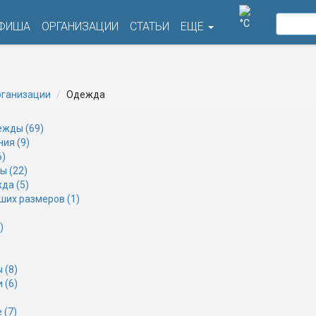
°C
ФИША
ОРГАНИЗАЦИИ
СТАТЬИ
ЕЩЕ
ганизации
Одежда
ежды (69)
ия (9)
6)
ы (22)
да (5)
их размеров (1)
)
 (8)
 (6)
 (7)