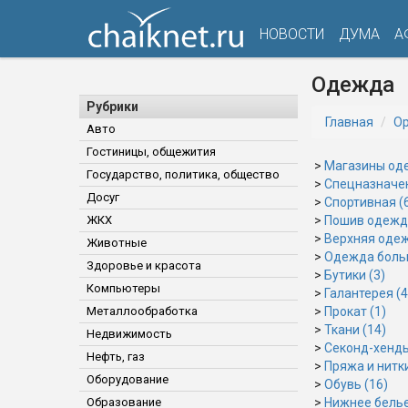
НОВОСТИ
ДУМА
А
Одежда
Рубрики
Главная
Ор
Авто
Гостиницы, общежития
>
Магазины од
Государство, политика, общество
>
Спецназначен
Досуг
>
Спортивная (
ЖКХ
>
Пошив одежд
>
Верхняя одеж
Животные
>
Одежда больш
Здоровье и красота
>
Бутики (3)
Компьютеры
>
Галантерея (4
Металлообработка
>
Прокат (1)
>
Ткани (14)
Недвижимость
>
Секонд-хенды
Нефть, газ
>
Пряжа и нитки
Оборудование
>
Обувь (16)
Образование
>
Нижнее белье