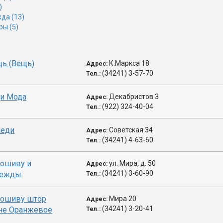
)
да (13)
ры (5)
ь (Вещь)
К.Маркса 18
Адрес:
(34241) 3-57-70
Тел.:
ди Мода
Декабристов 3
Адрес:
(922) 324-40-04
Тел.:
леди
Советская 34
Адрес:
(34241) 4-63-60
Тел.:
пошиву и
ул. Мира, д. 50
Адрес:
(34241) 3-60-90
дежды
Тел.:
пошиву штор
Мира 20
Адрес:
(34241) 3-20-41
ине Оранжевое
Тел.: