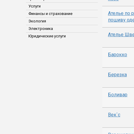
Услуги
Ателье по 
Финансы и страхование
пошиву о
Экология
Электроника
Ателье Шв
Юридические услуги
Барокко
Березка
Боливар
Век`с