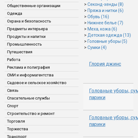
>
Секонд-хенды (8)
Общественные организации
>
Пряжа и нитки (6)
Одежда
>
Обувь (16)
Охрана и безопасность
>
Нижнее белье (7)
Предметы интерьера
>
Меха, кожа (6)
>
Детская одежда (13)
Продукты и напитки
>
Головные уборы (5)
Промышленность
>
Сумки (4)
Путешествия
Работа
Глория джинс
Реклама и полиграфия
СМИ и информагентства
Садовое и сельское хозяйство
Головные уборы, сум
Связь
парики
Спасательные службы
Спорт
Строительство и ремонт
Головные уборы, сум
Торговля
парики
Торжества
Транспорт