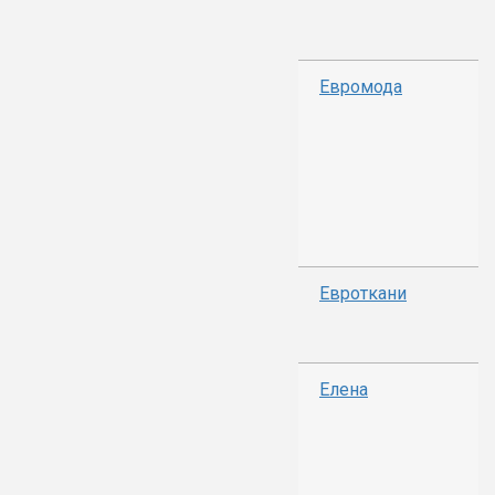
Евромода
Евроткани
Елена