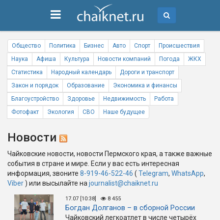
Общество
Политика
Бизнес
Авто
Спорт
Происшествия
Наука
Афиша
Культура
Новости компаний
Погода
ЖКХ
Статистика
Народный календарь
Дороги и транспорт
Закон и порядок
Образование
Экономика и финансы
Благоустройство
Здоровье
Недвижимость
Работа
Фотофакт
Экология
СВО
Наше будущее
Новости
Чайковские новости, новости Пермского края, а также важные
события в стране и мире. Если у вас есть интересная
информация, звоните
8-919-46-522-46
(
Telegram
,
WhatsApp
,
Viber
) или высылайте на
journalist@chaiknet.ru
17.07 [10:38]
8 455
Богдан Долганов – в сборной России
Чайковский легкоатлет в числе четырёх