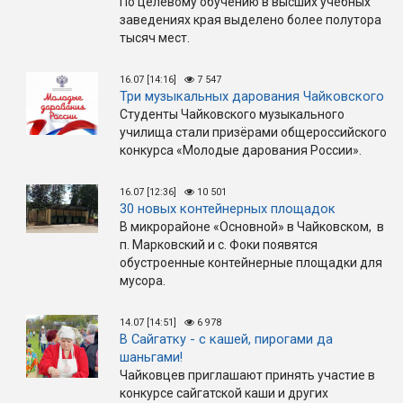
По целевому обучению в высших учебных
заведениях края выделено более полутора
тысяч мест.
16.07 [14:16]
7 547
Три музыкальных дарования Чайковского
Студенты Чайковского музыкального
училища стали призёрами общероссийского
конкурса «Молодые дарования России».
16.07 [12:36]
10 501
30 новых контейнерных площадок
В микрорайоне «Основной» в Чайковском, в
п. Марковский и с. Фоки появятся
обустроенные контейнерные площадки для
мусора.
14.07 [14:51]
6 978
В Сайгатку - с кашей, пирогами да
шаньгами!
Чайковцев приглашают принять участие в
конкурсе сайгатской каши и других