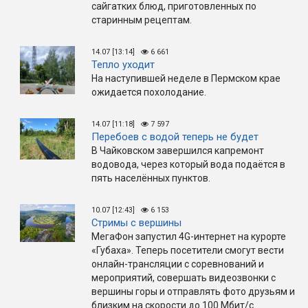
сайгатких блюд, приготовленных по
старинным рецептам.
14.07 [13:14]
6 661
Тепло уходит
На наступившей неделе в Пермском крае
ожидается похолодание.
14.07 [11:18]
7 597
Перебоев с водой теперь не будет
В Чайковском завершился капремонт
водовода, через который вода подаётся в
пять населённых пунктов.
10.07 [12:43]
6 153
Стримы с вершины
МегаФон запустил 4G-интернет на курорте
«Губаха». Теперь посетители смогут вести
онлайн-трансляции с соревнований и
мероприятий, совершать видеозвонки с
вершины горы и отправлять фото друзьям и
близким на скорости до 100 Мбит/с.