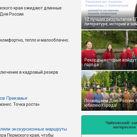
мского края ожидают длинные
Дня России.
12 лучших результатов Е
литературе, истории и хи
 комфортно, тепло и малооблачно.
Рекорды, которые войдут
города
ключение в кадровый резерв
ов Прикамья
Посвящаем Дню России,
знес. Точка роста».
юбилею города!
Чайковский: са
интересное
авляли экскурсионные маршруты
ра Пермского края, чтобы