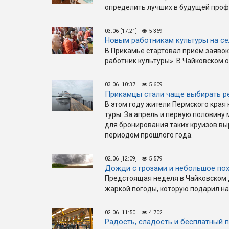
определить лучших в будущей про
03.06 [17:21]
5 369
Новым работникам культуры на се
В Прикамье стартовал приём заявок
работник культуры». В Чайковском о
03.06 [10:37]
5 609
Прикамцы стали чаще выбирать р
В этом году жители Пермского края
туры. За апрель и первую половину 
для бронирования таких круизов выр
периодом прошлого года.
02.06 [12:09]
5 579
Дожди с грозами и небольшое по
Предстоящая неделя в Чайковском 
жаркой погоды, которую подарил на
02.06 [11:50]
4 702
Радость, сладость и бесплатный 