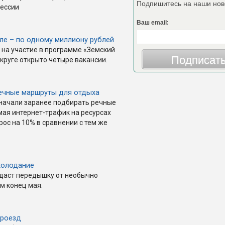
Подпишитесь на наши нов
фессии
Ваш email:
ле – по одному миллиону рублей
 на участие в программе «Земский
Подписат
круге открыто четыре вакансии.
ечные маршруты для отдыха
 начали заранее подбирать речные
мая интернет-трафик на ресурсах
ос на 10% в сравнении с тем же
холодание
даст передышку от необычно
м конец мая.
проезд