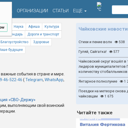
°C
ФИША
ОРГАНИЗАЦИИ
СТАТЬИ
ЕЩЕ
ствия
Наука
Афиша
Культура
low
Чайковские новости
ый календарь
Дороги и транспорт
Стихи и пение волн
Благоустройство
Здоровье
538
Наше будущее
Гуляй, Сайгатка!
577
Чайковский округ вошёл в 
лидеров муниципалитетов 
количеству стобалльников
 важные события в стране и мире.
9-46-522-46
(
Telegram
,
WhatsApp
,
Янтарное полнолуние
1 
Поездки на метеоре снова 
чайковцам
1 675
яция «СВО-Держу»
им, выполняющим свой воинский
перации.
Читайте также