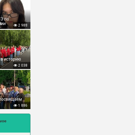
ГЭ по
мии
2 988
 в историю
2 038
 посвящаем
1 886
мое