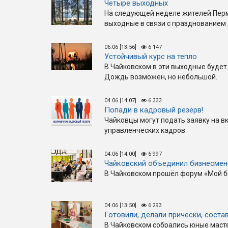
Четыре выходных
На следующей неделе жителей Пер
выходные в связи с празднованием 
06.06 [13:56]
6 147
Устойчивый курс на тепло
В Чайковском в эти выходные будет
Дождь возможен, но небольшой.
04.06 [14:07]
6 333
Попади в кадровый резерв!
Чайковцы могут подать заявку на в
управленческих кадров.
04.06 [14:00]
6 997
Чайковский объединил бизнесмен
В Чайковском прошёл форум «Мой би
04.06 [13:50]
6 293
Готовили, делали причёски, сост
В Чайковском собрались юные масте