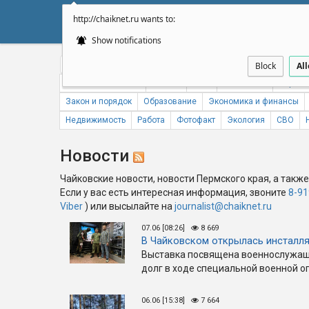
http://chaiknet.ru wants to:
НОВОСТИ
ДУМА
А
Show notifications
Общество
Политика
Бизнес
Авто
Спорт
Происше
Block
Al
Новости компаний
Погода
ЖКХ
Статистика
Народн
Закон и порядок
Образование
Экономика и финансы
Недвижимость
Работа
Фотофакт
Экология
СВО
Новости
Чайковские новости, новости Пермского края, а также
Если у вас есть интересная информация, звоните
8-91
Viber
) или высылайте на
journalist@chaiknet.ru
07.06 [08:26]
8 669
В Чайковском открылась инсталл
Выставка посвящена военнослужащ
долг в ходе специальной военной о
06.06 [15:38]
7 664