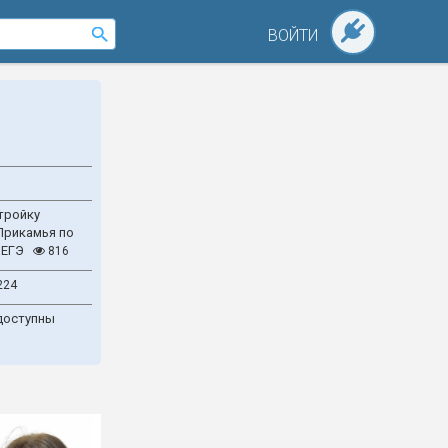
ВОЙТИ
тройку
Прикамья по
 ЕГЭ
816
224
доступны