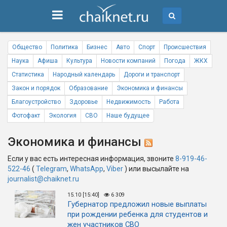
Общество
Политика
Бизнес
Авто
Спорт
Происшествия
Наука
Афиша
Культура
Новости компаний
Погода
ЖКХ
Статистика
Народный календарь
Дороги и транспорт
Закон и порядок
Образование
Экономика и финансы
Благоустройство
Здоровье
Недвижимость
Работа
Фотофакт
Экология
СВО
Наше будущее
Экономика и финансы
Если у вас есть интересная информация, звоните
8-919-46-
522-46
(
Telegram
,
WhatsApp
,
Viber
) или высылайте на
journalist@chaiknet.ru
15.10 [15:40]
6 309
Губернатор предложил новые выплаты
при рождении ребенка для студентов и
жен участников СВО