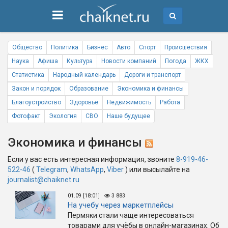
Общество
Политика
Бизнес
Авто
Спорт
Происшествия
Наука
Афиша
Культура
Новости компаний
Погода
ЖКХ
Статистика
Народный календарь
Дороги и транспорт
Закон и порядок
Образование
Экономика и финансы
Благоустройство
Здоровье
Недвижимость
Работа
Фотофакт
Экология
СВО
Наше будущее
Экономика и финансы
Если у вас есть интересная информация, звоните
8-919-46-
522-46
(
Telegram
,
WhatsApp
,
Viber
) или высылайте на
journalist@chaiknet.ru
01.09 [18:01]
3 883
На учебу через маркетплейсы
Пермяки стали чаще интересоваться
товарами для учёбы в онлайн-магазинах. Об