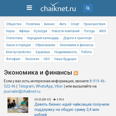
Общество
Политика
Бизнес
Авто
Спорт
Происшествия
Наука
Афиша
Культура
Новости компаний
Погода
ЖКХ
Статистика
Народный календарь
Дороги и транспорт
Закон и порядок
Образование
Экономика и финансы
Благоустройство
Здоровье
Недвижимость
Работа
Фотофакт
Экология
СВО
Наше будущее
Экономика и финансы
Если у вас есть интересная информация, звоните
8-919-46-
522-46
(
Telegram
,
WhatsApp
,
Viber
) или высылайте на
journalist@chaiknet.ru
30.05 [09:41]
3 814
Девять бизнес-идей чайковцев получили
поддержку на общую сумму 2,4 млн
рублей