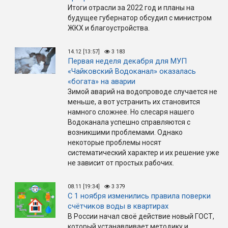
Итоги отрасли за 2022 год и планы на
будущее губернатор обсудил с министром
ЖКХ и благоустройства.
14.12 [13:57]
3 183
Первая неделя декабря для МУП
«Чайковский Водоканал» оказалась
«богата» на аварии
Зимой аварий на водопроводе случается не
меньше, а вот устранить их становится
намного сложнее. Но слесаря нашего
Водоканала успешно справляются с
возникшими проблемами. Однако
некоторые проблемы носят
систематический характер и их решение уже
не зависит от простых рабочих.
08.11 [19:34]
3 379
С 1 ноября изменились правила поверки
счётчиков воды в квартирах
В России начал своё действие новый ГОСТ,
который устанавливает методику и