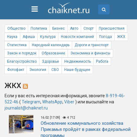
Общество
Политика
Бизнес
Авто
Спорт
Происшествия
Наука
Афиша
Культура
Новости компаний
Погода
ЖКХ
Статистика
Народный календарь
Дороги и транспорт
Закон и порядок
Образование
Экономика и финансы
Благоустройство
Здоровье
Недвижимость
Работа
Фотофакт
Экология
СВО
Наше будущее
ЖКХ
Если у вас есть интересная информация, звоните
8-919-46-
522-46
(
Telegram
,
WhatsApp
,
Viber
) или высылайте на
journalist@chaiknet.ru
16.02 [17:09]
4 712
Обновление коммунального хозяйства
Прикамья пройдёт в рамках федеральной
программы