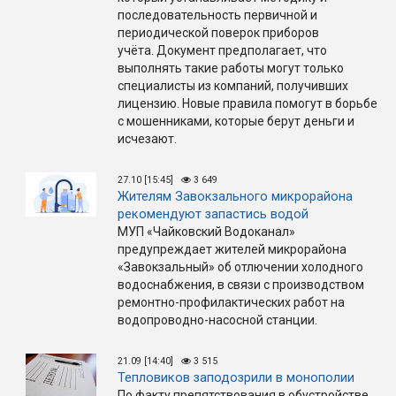
последовательность первичной и
периодической поверок приборов
учёта. Документ предполагает, что
выполнять такие работы могут только
специалисты из компаний, получивших
лицензию. Новые правила помогут в борьбе
с мошенниками, которые берут деньги и
исчезают.
27.10 [15:45]
3 649
Жителям Завокзального микрорайона
рекомендуют запастись водой
МУП «Чайковский Водоканал»
предупреждает жителей микрорайона
«Завокзальный» об отлючении холодного
водоснабжения, в связи с производством
ремонтно-профилактических работ на
водопроводно-насосной станции.
21.09 [14:40]
3 515
Тепловиков заподозрили в монополии
По факту препятствования в обустройстве