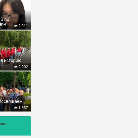
ГЭ по
мии
2 911
 в историю
2 002
 посвящаем
1 857
мое