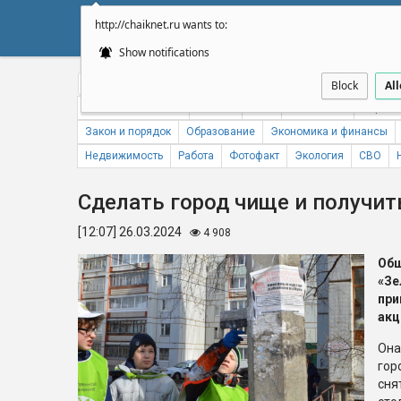
http://chaiknet.ru wants to:
НОВОСТИ
ДУМА
А
Show notifications
Общество
Политика
Бизнес
Авто
Спорт
Происше
Block
Al
Новости компаний
Погода
ЖКХ
Статистика
Народн
Закон и порядок
Образование
Экономика и финансы
Недвижимость
Работа
Фотофакт
Экология
СВО
Сделать город чище и получит
[12:07] 26.03.2024
4 908
Об
«З
пр
акц
Она
гор
сня