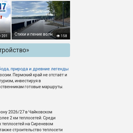
Стихи и пение волн
201
158
тройство»
ода, природа и древние легенды
ссии. Пермский край не отстаёт и
уризм, инвестируя в
ественникам готовые маршруты.
зону 2026/27 в Чайковском
лее 2 км теплосетей. Среди
 теплосетей на Сиреневом
 также строительство теплосети