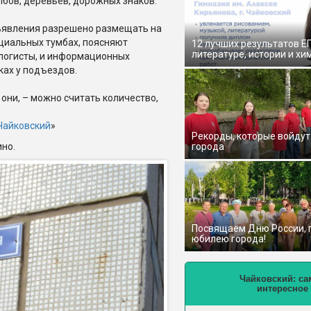
лбов, деревьев, дорожных знаков.
явления разрешено размещать на
циальных тумбах, поясняют
12 лучших результатов Е
литературе, истории и хи
логисты, и информационных
ках у подъездов.
 они, – можно считать количество,
айковский
»
Рекорды, которые войдут
ино.
города
Посвящаем Дню России,
юбилею города!
Чайковский: са
интересное