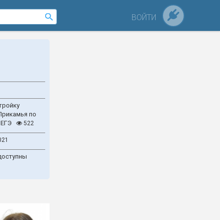
ВОЙТИ
тройку
Прикамья по
 ЕГЭ
522
021
доступны