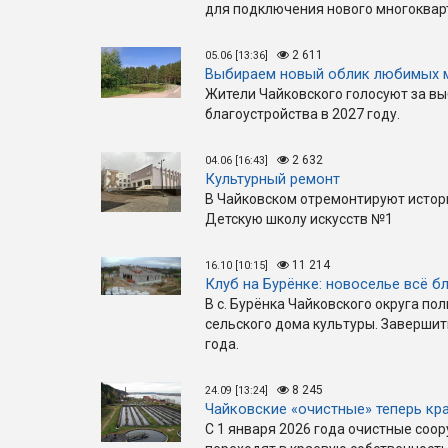
для подключения нового многокварт
2 611
05.06 [13:36]
Выбираем новый облик любимых 
Жители Чайковского голосуют за вы
благоустройства в 2027 году.
2 632
04.06 [16:43]
Культурный ремонт
В Чайковском отремонтируют истор
Детскую школу искусств №1
11 214
16.10 [10:15]
Клуб на Бурёнке: новоселье всё б
В с. Бурёнка Чайковского округа по
сельского дома культуры. Завершит
года.
8 245
24.09 [13:24]
Чайковские «очистные» теперь кр
С 1 января 2026 года очистные соо