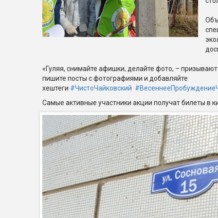
сто
Объ
спе
эко
дос
«Гуляя, снимайте афишки, делайте фото, – призывают
пишите посты с фотографиями и добавляйте
хештеги
#ЧистоЧайковский
#ВесеннееПробуждениеЧ
Самые активные участники акции получат билеты в к