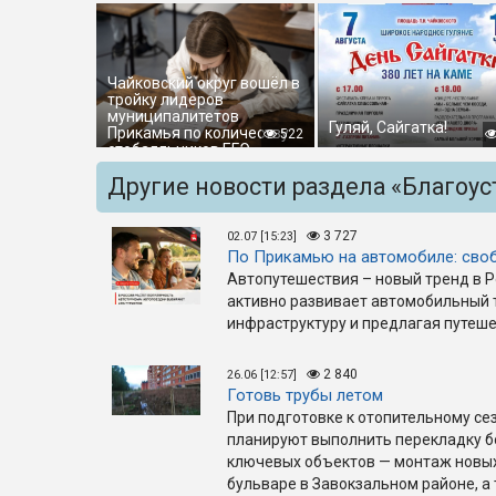
Чайковский округ вошёл в
тройку лидеров
муниципалитетов
Гуляй, Сайгатка!
Прикамья по количеству
522
стобалльников ЕГЭ
Другие новости раздела «Благоус
3 727
02.07 [15:23]
По Прикамью на автомобиле: своб
Автопутешествия – новый тренд в Ро
активно развивает автомобильный т
инфраструктуру и предлагая путеш
2 840
26.06 [12:57]
Готовь трубы летом
При подготовке к отопительному се
планируют выполнить перекладку бо
ключевых объектов — монтаж новых
бульваре в Завокзальном районе, а