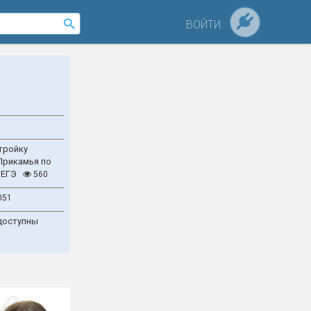
ВОЙТИ
тройку
Прикамья по
 ЕГЭ
560
051
доступны