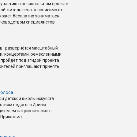
участию в региональном проекте
ой житель села независимо от
 может бесплатно заниматься
уководством специалистов.
ств развернётся масштабный
ми, концертами, ремесленными
 пройдёт под эгидой проекта
 жителей приглашают принять
голоса
ой детской школы искусств
ством педагога Ирины
дителем патриотического
 Прикамья».
природе