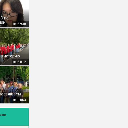
ГЭ по
мии
2 930
 в историю
2 012
 посвящаем
1 863
мое