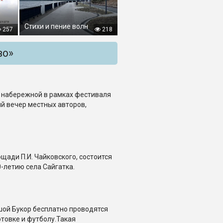
Стихи и пение волн
257
218
во»
на набережной в рамках фестиваля
й вечер местных авторов,
лощади П.И. Чайковского, состоится
-летию села Сайгатка.
шой Букор бесплатно проводятся
товке и футболу.Такая