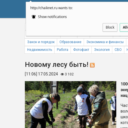
http://chaiknet.ru wants to:
НОВОСТИ
ДУМА
А
Show notifications
Общество
Политика
Бизнес
Авто
Спорт
Происше
Block
Al
Новости компаний
Погода
ЖКХ
Статистика
Народн
Закон и порядок
Образование
Экономика и финансы
Недвижимость
Работа
Фотофакт
Экология
СВО
Новому лесу быть!
[11:06] 17.05.2024
3 102
10
эн
нац
Час
вол
шко
кот