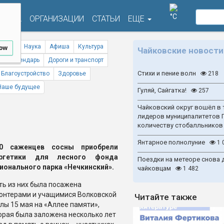
°C
ФИША
ОРГАНИЗАЦИИ
СТАТЬИ
ЕЩЕ
ствия
Наука
Афиша
Культура
low
Чайковские новости
ый календарь
Дороги и транспорт
Стихи и пение волн
Благоустройство
Здоровье
218
Наше будущее
Гуляй, Сайгатка!
257
Чайковский округ вошёл в 
лидеров муниципалитетов 
количеству стобалльников
Янтарное полнолуние
1 
00 саженцев сосны приобрели
ергетики для лесного фонда
Поездки на метеоре снова 
ионального парка «Нечкинский».
чайковцам
1 482
ть из них была посажена
онтерами и учащимися Волковской
Читайте также
лы 15 мая на «Аллее памяти»,
орая была заложена несколько лет