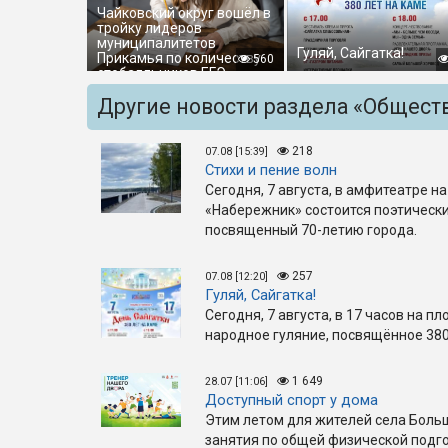
Чайковский округ вошёл в
тройку лидеров
муниципалитетов
Гуляй, Сайгатка!
Прикамья по количеству
560
стобалльников ЕГЭ
Другие новости раздела «Общест
218
07.08 [15:39]
Стихи и пение волн
Сегодня, 7 августа, в амфитеатре 
«Набережник» состоится поэтически
посвященный 70-летию города.
257
07.08 [12:20]
Гуляй, Сайгатка!
Сегодня, 7 августа, в 17 часов на п
народное гуляние, посвящённое 380
1 649
28.07 [11:06]
Доступный спорт у дома
Этим летом для жителей села Боль
занятия по общей физической подго