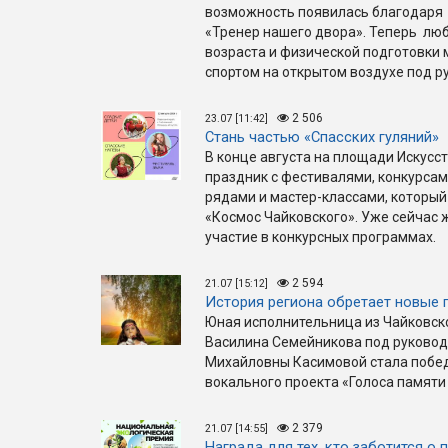
возможность появилась благодаря 
«Тренер нашего двора». Теперь люб
возраста и физической подготовки
спортом на открытом воздухе под р
2 506
23.07 [11:42]
Стань частью «Спасских гуляний»
В конце августа на площади Искус
праздник с фестивалями, конкурса
рядами и мастер-классами, который
«Космос Чайковского». Уже сейчас
участие в конкурсных программах.
2 594
21.07 [15:12]
История региона обретает новые 
Юная исполнительница из Чайковск
Василина Семейникова под руковод
Михайловны Касимовой стала побе
вокального проекта «Голоса памяти
2 379
21.07 [14:55]
Награда для тех, кто заботится о 