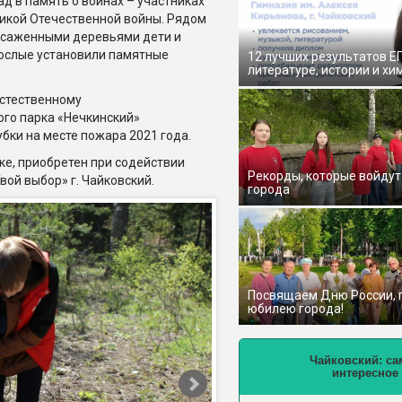
ад в память о воинах – участниках
икой Отечественной войны. Рядом
осаженными деревьями дети и
ослые установили памятные
12 лучших результатов Е
литературе, истории и хи
естественному
ого парка «Нечкинский»
бки на месте пожара 2021 года.
е, приобретен при содействии
Рекорды, которые войдут
ой выбор» г. Чайковский.
города
Посвящаем Дню России,
юбилею города!
Чайковский: са
интересное