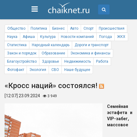
Общество
Политика
Бизнес
Авто
Спорт
Происшествия
Наука
Афиша
Культура
Новости компаний
Погода
ЖКХ
Статистика
Народный календарь
Дороги и транспорт
Закон и порядок
Образование
Экономика и финансы
Благоустройство
Здоровье
Недвижимость
Работа
Фотофакт
Экология
СВО
Наше будущее
«Кросс наций» состоялся!
[12:07] 23.09.2024
3 949
Семейная
эстафета и
VIP-забег,
массовое