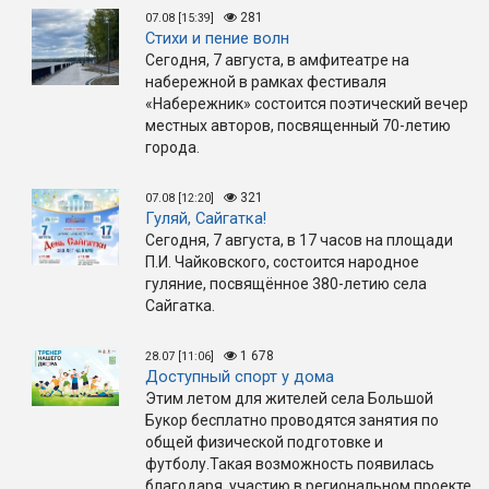
281
07.08 [15:39]
Стихи и пение волн
Сегодня, 7 августа, в амфитеатре на
набережной в рамках фестиваля
«Набережник» состоится поэтический вечер
местных авторов, посвященный 70-летию
города.
321
07.08 [12:20]
Гуляй, Сайгатка!
Сегодня, 7 августа, в 17 часов на площади
П.И. Чайковского, состоится народное
гуляние, посвящённое 380-летию села
Сайгатка.
1 678
28.07 [11:06]
Доступный спорт у дома
Этим летом для жителей села Большой
Букор бесплатно проводятся занятия по
общей физической подготовке и
футболу.Такая возможность появилась
благодаря участию в региональном проекте