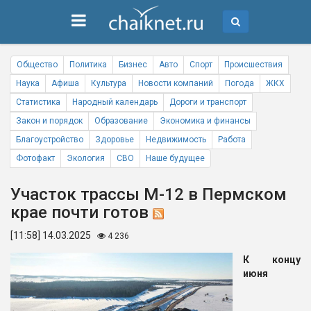
Общество
Политика
Бизнес
Авто
Спорт
Происшествия
Наука
Афиша
Культура
Новости компаний
Погода
ЖКХ
Статистика
Народный календарь
Дороги и транспорт
Закон и порядок
Образование
Экономика и финансы
Благоустройство
Здоровье
Недвижимость
Работа
Фотофакт
Экология
СВО
Наше будущее
Участок трассы М-12 в Пермском
крае почти готов
[11:58] 14.03.2025
4 236
К концу
июня