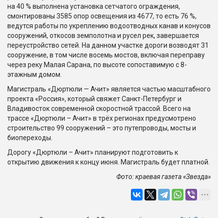
на 40 % выполнена установка сетчатого ограждения,
смонтированы 3585 опор освещения из 4677, то есть 76 %,
ведутся работы по укреплению водоотводных канав и конусов
сооружений, откосов земполотна и русел рек, завершается
переустройство сетей. На данном участке дороги возводят 31
сооружение, в том числе восемь мостов, включая переправу
через реку Малая Сарана, по высоте сопоставимую с 8-
этажным домом.
Магистраль «Дюртюли — Ачит» является частью масштабного
проекта «Россия», который свяжет Санкт-Петербург и
Владивосток современной скоростной трассой. Всего на
трассе «Дюртюли – Ачит» в трёх регионах предусмотрено
строительство 99 сооружений – это путепроводы, мосты и
биопереходы.
Дорогу «Дюртюли – Ачит» планируют подготовить к
открытию движения к концу июня. Магистраль будет платной.
Фото: краевая газета «Звезда»