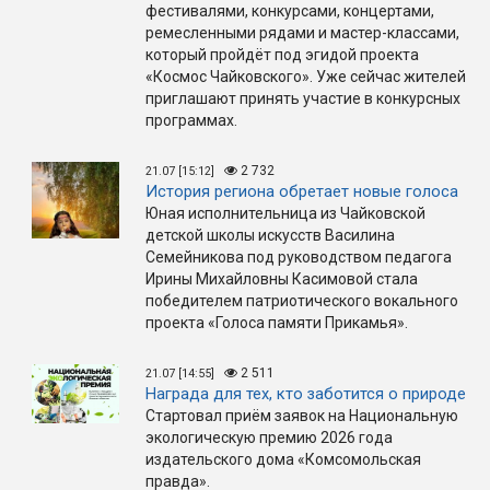
фестивалями, конкурсами, концертами,
ремесленными рядами и мастер-классами,
который пройдёт под эгидой проекта
«Космос Чайковского». Уже сейчас жителей
приглашают принять участие в конкурсных
программах.
2 732
21.07 [15:12]
История региона обретает новые голоса
Юная исполнительница из Чайковской
детской школы искусств Василина
Семейникова под руководством педагога
Ирины Михайловны Касимовой стала
победителем патриотического вокального
проекта «Голоса памяти Прикамья».
2 511
21.07 [14:55]
Награда для тех, кто заботится о природе
Стартовал приём заявок на Национальную
экологическую премию 2026 года
издательского дома «Комсомольская
правда».