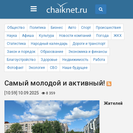
Общество
Политика
Бизнес
Авто
Спорт
Происшествия
Наука
Афиша
Культура
Новости компаний
Погода
ЖКХ
Статистика
Народный календарь
Дороги и транспорт
Закон и порядок
Образование
Экономика и финансы
Благоустройство
Здоровье
Недвижимость
Работа
Фотофакт
Экология
СВО
Наше будущее
Самый молодой и активный!
[10:59] 10.09.2025
8 359
Жителей