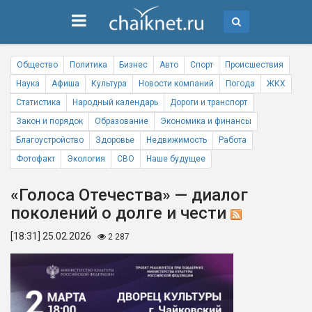
Общество
Политика
Бизнес
Авто
Спорт
Происшествия
Наука
Афиша
Культура
Новости компаний
Погода
ЖКХ
Статистика
Народный календарь
Дороги и транспорт
Закон и порядок
Образование
Экономика и финансы
Благоустройство
Здоровье
Недвижимость
Работа
Фотофакт
Экология
СВО
Наше будущее
«Голоса Отечества» — диалог
поколений о долге и чести
[18:31] 25.02.2026
2 287