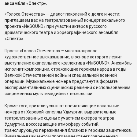
ансамбля «Спектр».
«Голоса Отечества» — диалог поколений о долге и чести:
приглашаем вас на театрализованный концерт вокального
проекта «ИнSOUND» при участии актёров русского
драматического театра и хореографического ансамбля
«Спектр».
Проект «Голоса Отечества» – многожанровое
художественное высказывание, в основе которого лежит
выступление акапелльного коллектива «ИнSOUND». Ансамбль
исполнит композиции, отражающие героизм народа в годы
Великой Отечественной войны и специальной военной
операции. Музыкальные номера предстанут в формате
экспериментальных сценических решений с использованием
современных мультимедийных технологий.
Кроме того, зрители услышат впечатляющие вокальные
номера от Хоровой капеллы Удмуртии, выразительные
театрализованные сцены с участием актёров театров
Удмуртии, воссоздающие атмосферу событий,
транслирующую переживания близких и героизм защитников.
Визуальным акцентом программы станет современная