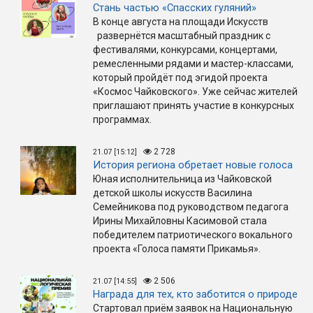
Стань частью «Спасских гуляний»
В конце августа на площади Искусств
развернётся масштабный праздник с
фестивалями, конкурсами, концертами,
ремесленными рядами и мастер-классами,
который пройдёт под эгидой проекта
«Космос Чайковского». Уже сейчас жителей
приглашают принять участие в конкурсных
программах.
2 728
21.07 [15:12]
История региона обретает новые голоса
Юная исполнительница из Чайковской
детской школы искусств Василина
Семейникова под руководством педагога
Ирины Михайловны Касимовой стала
победителем патриотического вокального
проекта «Голоса памяти Прикамья».
2 506
21.07 [14:55]
Награда для тех, кто заботится о природе
Стартовал приём заявок на Национальную