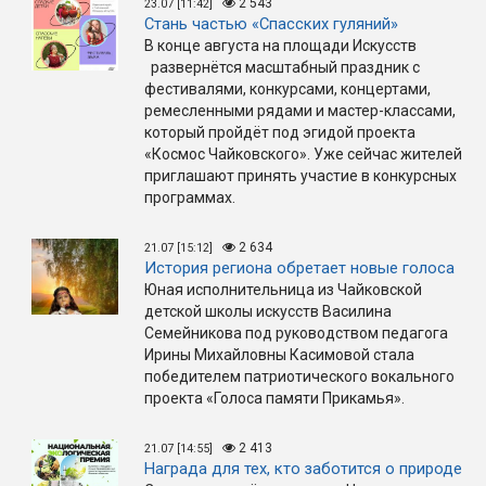
2 543
23.07 [11:42]
Стань частью «Спасских гуляний»
В конце августа на площади Искусств
развернётся масштабный праздник с
фестивалями, конкурсами, концертами,
ремесленными рядами и мастер-классами,
который пройдёт под эгидой проекта
«Космос Чайковского». Уже сейчас жителей
приглашают принять участие в конкурсных
программах.
2 634
21.07 [15:12]
История региона обретает новые голоса
Юная исполнительница из Чайковской
детской школы искусств Василина
Семейникова под руководством педагога
Ирины Михайловны Касимовой стала
победителем патриотического вокального
проекта «Голоса памяти Прикамья».
2 413
21.07 [14:55]
Награда для тех, кто заботится о природе