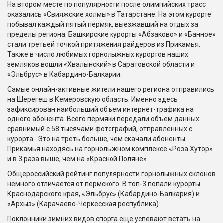
На втором месте по популярности после олимпийских трасс
оказались «Свияжские холмы» в Татарстане. На этом курорте
побывал каждый пятый пермяк, выезжавший на отдых за
пределы региона. Башкирские курорты «Абзаково» и «Банное»
стали третьей точкой притяжения райдеров из Прикамья.
Также в число любимых горнолыжных курортов наших
земляков вошли «Хвалынский» в Саратовской области и
«Эльбрус» в Кабардино-Балкарии.
Самые онлайн-активные жители нашего региона отправились
на Шерегеш в Кемеровскую область. Именно здесь
зафиксирован наибольший объем интернет-трафика на
одного абонента. Всего пермяки передали объем данных
сравнимый с 58 тысячами фотографий, отправленных с
курорта. Это на треть больше, чем скачали абоненты
Прикамья находясь на горнолыжном комплексе «Роза Хутор»
и в 3 раза выше, чем на «Красной Поляне».
Общероссийский рейтинг популярности горнолыжных склонов
немного отличается от пермского. В топ-3 попали курорты
Краснодарского края, «Эльбрус» (Кабардино-Балкария) и
«Архыз» (Карачаево-Черкесская республика).
Поклонники зимних видов спорта еще успевают встать на