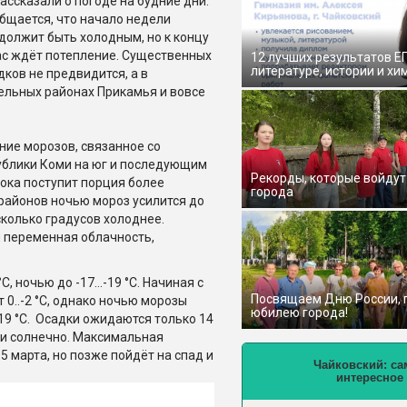
рассказали о погоде на будние дни.
бщается, что начало недели
должит быть холодным, но к концу
ас ждёт потепление. Существенных
12 лучших результатов Е
литературе, истории и хи
дков не предвидится, а в
ельных районах Прикамья и вовсе
ние морозов, связанное со
ублики Коми на юг и последующим
Рекорды, которые войдут
ока поступит порция более
города
 районов ночью мороз усилится до
сколько градусов холоднее.
 переменная облачность,
C, ночью до -17…-19 °C. Начиная с
Посвящаем Дню России,
 0..-2 °C, однако ночью морозы
юбилею города!
19 °C. Осадки ожидаются только 14
о и солнечно. Максимальная
5 марта, но позже пойдёт на спад и
Чайковский: са
интересное