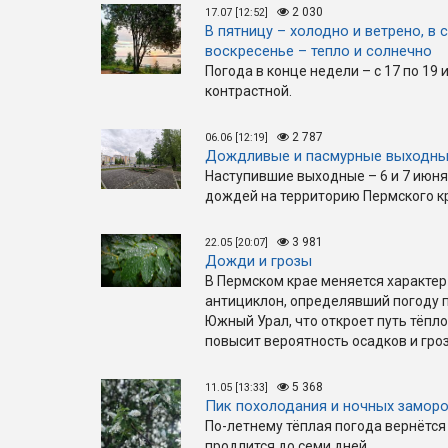
2 030
17.07 [12:52]
В пятницу – холодно и ветрено, в 
воскресенье – тепло и солнечно
Погода в конце недели – с 17 по 19 
контрастной.
2 787
06.06 [12:19]
Дождливые и пасмурные выходн
Наступившие выходные – 6 и 7 июня
дождей на территорию Пермского к
3 981
22.05 [20:07]
Дожди и грозы
В Пермском крае меняется характер
антициклон, определявший погоду 
Южный Урал, что откроет путь тёпл
повысит вероятность осадков и гроз
5 368
11.05 [13:33]
Пик похолодания и ночных замор
По-летнему тёплая погода вернётся 
продлится до семи дней.