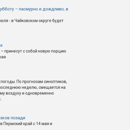
субботу – пасмурно и дождливо, в
июля - в Чайковском округе будет
ые
 – принесут с собой новую порцию
рая.
 погоды. По прогнозам синоптиков,
последнюю неделю, смещается на
ому воздуху и одновременно
.
озков позади
в Пермский край с 14 мая и