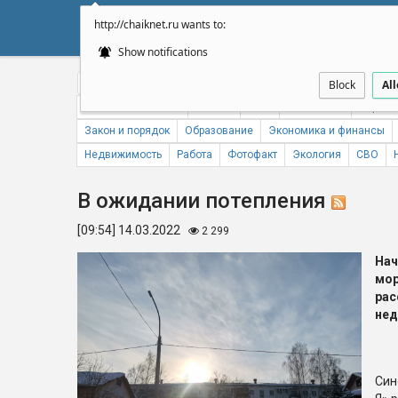
http://chaiknet.ru wants to:
НОВОСТИ
ДУМА
А
Show notifications
Общество
Политика
Бизнес
Авто
Спорт
Происше
Block
Al
Новости компаний
Погода
ЖКХ
Статистика
Народн
Закон и порядок
Образование
Экономика и финансы
Недвижимость
Работа
Фотофакт
Экология
СВО
В ожидании потепления
[09:54] 14.03.2022
2 299
На
мо
ра
нед
Син