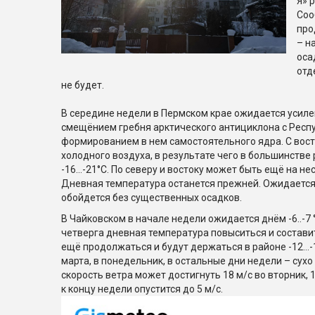
Я» 
Соо
про
– н
оса
отд
не будет.
В середине недели в Пермском крае ожидается усиле
смещёнием гребня арктического антициклона с Респ
формированием в нем самостоятельного ядра. С вост
холодного воздуха, в результате чего в большинстве
-16…-21°C. По северу и востоку может быть ещё на не
Дневная температура останется прежней. Ожидается
обойдется без существенных осадков.
В Чайковском в начале недели ожидается днём -6..-7 °
четверга дневная температура повыситься и составит
ещё продолжаться и будут держаться в районе -12…-
марта, в понедельник, в остальные дни недели – сух
скорость ветра может достигнуть 18 м/с во вторник, 1
к концу недели опустится до 5 м/с.