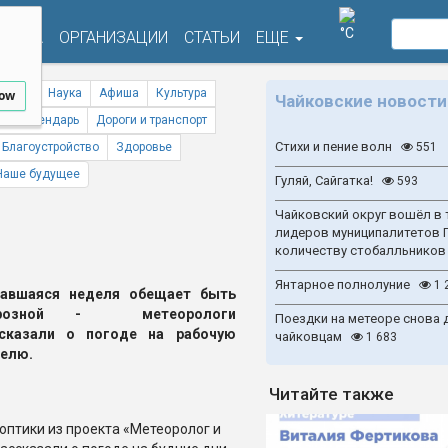
°C
ФИША
ОРГАНИЗАЦИИ
СТАТЬИ
ЕЩЕ
ствия
Наука
Афиша
Культура
low
Чайковские новости
ый календарь
Дороги и транспорт
Стихи и пение волн
Благоустройство
Здоровье
551
Наше будущее
Гуляй, Сайгатка!
593
Чайковский округ вошёл в 
лидеров муниципалитетов 
количеству стобалльников
Янтарное полнолуние
1 
чавшаяся неделя обещает быть
розной - метеорологи
Поездки на метеоре снова 
ссказали о погоде на рабочую
чайковцам
1 683
елю.
Читайте также
оптики из проекта «Метеоролог и