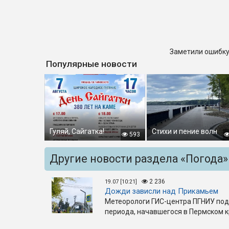
Заметили ошибку
Популярные новости
Гуляй, Сайгатка!
Стихи и пение волн
593
Другие новости раздела «Погода»
2 236
19.07 [10:21]
Дожди зависли над Прикамьем
Метеорологи ГИС-центра ПГНИУ под
периода, начавшегося в Пермском к