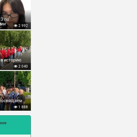
ГЭ по
мии
2 992
 в историю
2 040
 посвящаем
1 888
мое