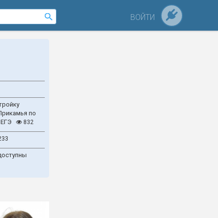
ВОЙТИ
тройку
Прикамья по
 ЕГЭ
832
233
доступны